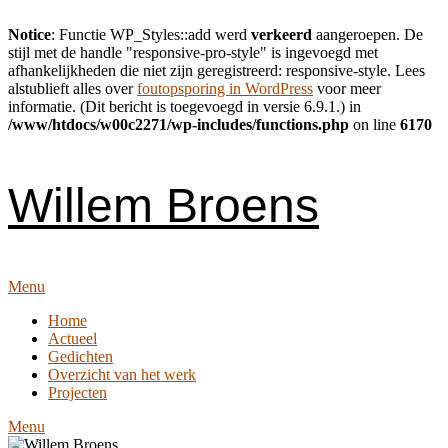
Notice
: Functie WP_Styles::add werd
verkeerd
aangeroepen. De
stijl met de handle "responsive-pro-style" is ingevoegd met
afhankelijkheden die niet zijn geregistreerd: responsive-style. Lees
alstublieft alles over
foutopsporing in WordPress
voor meer
informatie. (Dit bericht is toegevoegd in versie 6.9.1.) in
/www/htdocs/w00c2271/wp-includes/functions.php
on line
6170
Skip
to
content
Willem Broens
Menu
Home
Actueel
Gedichten
Overzicht van het werk
Projecten
Menu