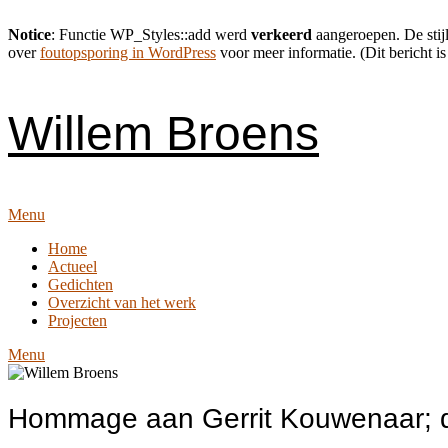
Notice
: Functie WP_Styles::add werd
verkeerd
aangeroepen. De stijl
over
foutopsporing in WordPress
voor meer informatie. (Dit bericht is
Skip
to
content
Willem Broens
Menu
Home
Actueel
Gedichten
Overzicht van het werk
Projecten
Menu
Hommage aan Gerrit Kouwenaar; de