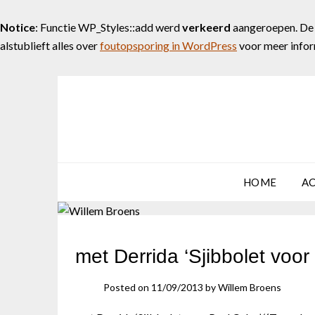
Notice
: Functie WP_Styles::add werd
verkeerd
aangeroepen. De s
alstublieft alles over
foutopsporing in WordPress
voor meer inform
Skip
to
content
HOME
A
met Derrida ‘Sjibbolet voor
Posted on
11/09/2013
by
Willem Broens