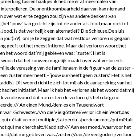
 opmerking tussen haakjes:ik heb me er al meermalen van
en interpelleren. De onontkoombaarheid daarvan kan niemand
en over wat er te zeggen zou zijn van andere denkers:van
’,het ‘jouw’ kan gericht zijn tot de ander als Jood,maar ook tot
 Jood. Is dat werkelijk een alternatief? Die Schleuse,De sluis
van jou'(59): om je te zeggen dat wat restloos verloren is gegaan
ang geeft tot het meest intieme. Maar dat verloren woord,het
 het woord dat ‘mij gebleven was’: ‘zuster’. Het is
t woord dat het rouwen mogelijk maakt over wat verloren is
ilie,de verassing van de familienaam in de figuur van de zuster –
geen zuster meer heeft – ‘jouw uur/heeft geen zusters’. Het is het
ddisj. Dit woord richtte zich tot mij,als de aanspreking van het
had het initiatief. Maar ik heb het verloren als het woord dat mij
et levende woord dat me resteerde verloren;ik heb datgene
eerde:/// An einen Mund,/dem es ein Tausendwort
en war:/Schwester.//An die Vielgötterei/verlor ich ein Wort,das
i c’était un mot multiple,/j’ai perdu -/perdu un mot,/qui m’était
un mot,qui me cherchait:/Kaddisch/// Aan een mond,/waarvoor het
oord/dat me gebleven was:/zuster//Aan /de veelgoderij/verloor