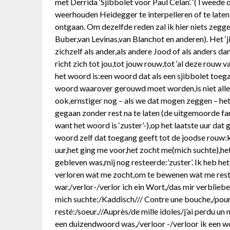
met Derrida ‘Sjibbolet voor Paul Celan’. ‘(Tweede
weerhouden Heidegger te interpelleren of te lat
ontgaan. Om dezelfde reden zal ik hier niets zegg
Buber,van Levinas,van Blanchot en anderen). Het ‘jij
zichzelf als ander,als andere Jood of als anders dan
richt zich tot jou,tot jouw rouw,tot ‘al deze rouw 
het woord is:een woord dat als een sjibbolet toeg
woord waarover gerouwd moet worden,is niet alleen
ook,ernstiger nog – als we dat mogen zeggen – he
gegaan zonder rest na te laten (de uitgemoorde fam
want het woord is ‘zuster’-),op het laatste uur dat 
woord zelf dat toegang geeft tot de joodse rouw:ka
uur,het ging me voor,het zocht me(mich suchte),het 
gebleven was,mij nog resteerde:’zuster’. Ik heb h
verloren wat me zocht,om te bewenen wat me rest
war./verlor-/verlor ich ein Wort,/das mir verblieb
mich suchte:/Kaddisch/// Contre une bouche,/pour qu
resté:/soeur.//Auprès/de mille idoles/j’ai perdu 
een duizendwoord was,/verloor -/verloor ik een w