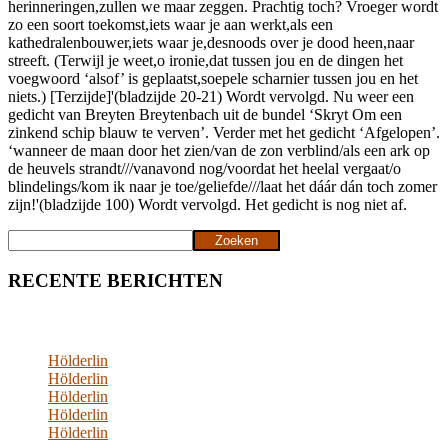
herinneringen,zullen we maar zeggen. Prachtig toch? Vroeger wordt
zo een soort toekomst,iets waar je aan werkt,als een
kathedralenbouwer,iets waar je,desnoods over je dood heen,naar
streeft. (Terwijl je weet,o ironie,dat tussen jou en de dingen het
voegwoord ‘alsof’ is geplaatst,soepele scharnier tussen jou en het
niets.) [Terzijde]'(bladzijde 20-21) Wordt vervolgd. Nu weer een
gedicht van Breyten Breytenbach uit de bundel ‘Skryt Om een
zinkend schip blauw te verven’. Verder met het gedicht ‘Afgelopen’.
‘wanneer de maan door het zien/van de zon verblind/als een ark op
de heuvels strandt///vanavond nog/voordat het heelal vergaat/o
blindelings/kom ik naar je toe/geliefde///laat het dáár dán toch zomer
zijn!'(bladzijde 100) Wordt vervolgd. Het gedicht is nog niet af.
Zoeken
Zoeken
RECENTE BERICHTEN
Hölderlin
Hölderlin
Hölderlin
Hölderlin
Hölderlin