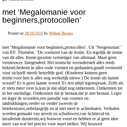
met ‘Megalomanie voor
beginners,protocollen’
Posted on
28/10/2016
by
Willem Broens
met ‘Megalomanie voor beginners,protocollen’. Uit ‘Nergensman’
van P.F. Thomése. ‘De voetnoot van de ironie. En tegelijk de ironie
van dit alles. Ironie:grootste vernietiger van allemaal. Maar geen
vernieuwer. Integendeel. Het ironische veronderstelt alles reeds
bekend,herkent in alles oude vormen en gedaanten,graaft vermoeid
voor zichzelf steeds hetzelfde graf. (Kinderen kennen geen
ironie:voor hen is alles nog werkelijk nieuw.) De ironie als laatste
woord? Er is geen laatste woord. Er rest altijd tegenspraak. Zelfs als
er niets meer over is,kun je dat altijd nog ontkennen. Ontkennen tot
in het oneindige. Ontkennen dat je bestaat,dat je niet bestaat. Leger
en leger de woorden,een parodie van vormen en
uitdrukkingen,verder en verder zweven de
betekenissen,onbelangrijk en al niet meet te achterhalen. Verhalen
worden gemaakt van nevels en schaduwen,van lichtinval en
invallende duisternis,wij bouwen voort en hebben er al geen idee
meer van wat het precies voor moet stellen. Wij bouwen