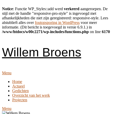
Notice
: Functie WP_Styles::add werd
verkeerd
aangeroepen. De
stijl met de handle "responsive-pro-style" is ingevoegd met
afhankelijkheden die niet zijn geregistreerd: responsive-style. Lees
alstublieft alles over
foutopsporing in WordPress
voor meer
informatie. (Dit bericht is toegevoegd in versie 6.9.1.) in
/www/htdocs/w00c2271/wp-includes/functions.php
on line
6170
Skip
to
content
Willem Broens
Menu
Home
Actueel
Gedichten
Overzicht van het werk
Projecten
Menu