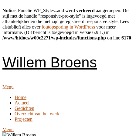
Notice
: Functie WP_Styles::add werd
verkeerd
aangeroepen. De
stijl met de handle "responsive-pro-style" is ingevoegd met
afhankelijkheden die niet zijn geregistreerd: responsive-style. Lees
alstublieft alles over
foutopsporing in WordPress
voor meer
informatie. (Dit bericht is toegevoegd in versie 6.9.1.) in
/www/htdocs/w00c2271/wp-includes/functions.php
on line
6170
Skip
to
content
Willem Broens
Menu
Home
Actueel
Gedichten
Overzicht van het werk
Projecten
Menu