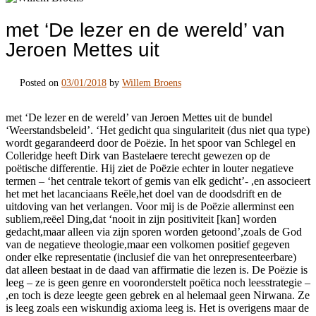
met ‘De lezer en de wereld’ van
Jeroen Mettes uit
Posted on
03/01/2018
by
Willem Broens
met ‘De lezer en de wereld’ van Jeroen Mettes uit de bundel
‘Weerstandsbeleid’. ‘Het gedicht qua singulariteit (dus niet qua type)
wordt gegarandeerd door de Poëzie. In het spoor van Schlegel en
Colleridge heeft Dirk van Bastelaere terecht gewezen op de
poëtische differentie. Hij ziet de Poëzie echter in louter negatieve
termen – ‘het centrale tekort of gemis van elk gedicht’- ,en associeert
het met het lacanciaans Reële,het doel van de doodsdrift en de
uitdoving van het verlangen. Voor mij is de Poëzie allerminst een
subliem,reëel Ding,dat ‘nooit in zijn positiviteit [kan] worden
gedacht,maar alleen via zijn sporen worden getoond’,zoals de God
van de negatieve theologie,maar een volkomen positief gegeven
onder elke representatie (inclusief die van het onrepresenteerbare)
dat alleen bestaat in de daad van affirmatie die lezen is. De Poëzie is
leeg – ze is geen genre en vooronderstelt poëtica noch leesstrategie –
,en toch is deze leegte geen gebrek en al helemaal geen Nirwana. Ze
is leeg zoals een wiskundig axioma leeg is. Het is overigens maar de