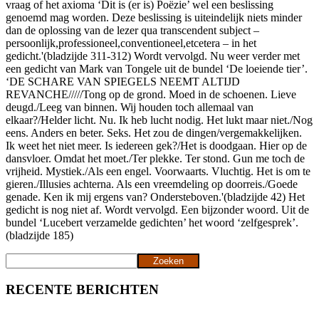
vraag of het axioma ‘Dit is (er is) Poëzie’ wel een beslissing
genoemd mag worden. Deze beslissing is uiteindelijk niets minder
dan de oplossing van de lezer qua transcendent subject –
persoonlijk,professioneel,conventioneel,etcetera – in het
gedicht.'(bladzijde 311-312) Wordt vervolgd. Nu weer verder met
een gedicht van Mark van Tongele uit de bundel ‘De loeiende tier’.
‘DE SCHARE VAN SPIEGELS NEEMT ALTIJD
REVANCHE/////Tong op de grond. Moed in de schoenen. Lieve
deugd./Leeg van binnen. Wij houden toch allemaal van
elkaar?/Helder licht. Nu. Ik heb lucht nodig. Het lukt maar niet./Nog
eens. Anders en beter. Seks. Het zou de dingen/vergemakkelijken.
Ik weet het niet meer. Is iedereen gek?/Het is doodgaan. Hier op de
dansvloer. Omdat het moet./Ter plekke. Ter stond. Gun me toch de
vrijheid. Mystiek./Als een engel. Voorwaarts. Vluchtig. Het is om te
gieren./Illusies achterna. Als een vreemdeling op doorreis./Goede
genade. Ken ik mij ergens van? Ondersteboven.'(bladzijde 42) Het
gedicht is nog niet af. Wordt vervolgd. Een bijzonder woord. Uit de
bundel ‘Lucebert verzamelde gedichten’ het woord ‘zelfgesprek’.
(bladzijde 185)
Zoeken
Zoeken
RECENTE BERICHTEN