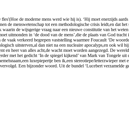
fles'(Hoe de moderne mens werd wie hij is). ‘Hij moet enerzijds aards e
nnen de menswetenschap tot een methodologische crisis leidt,en dat het
rk waarin de wijsgerige vraag naar een nieuwe constitutie van het wet
oet uitmonden in ‘de dood van de mens’,die de plaats van God tracht i
an de vaak verkeerd begrepen vaststelling waarmee Foucault ‘De woorden
ologisch uitsterven,al dan niet na een nucleaire apocalyps,en ook wil hi
nt en heer van alles acht,de wacht moet worden aangezegd. De wereld én
der met het gedicht ‘In de spiegel kijkend’ van Mark van Tongele uit d
n hemelsnaam,een luxepiepertje ben ik,een stereotiepe/letterzwieper me
dt vervolgd. Een bijzonder woord. Uit de bundel ‘Lucebert verzamelde ge