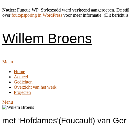
Notice
: Functie WP_Styles::add werd
verkeerd
aangeroepen. De stijl
over
foutopsporing in WordPress
voor meer informatie. (Dit bericht is
Skip
to
content
Willem Broens
Menu
Home
Actueel
Gedichten
Overzicht van het werk
Projecten
Menu
met ‘Hofdames'(Foucault) van Ger 