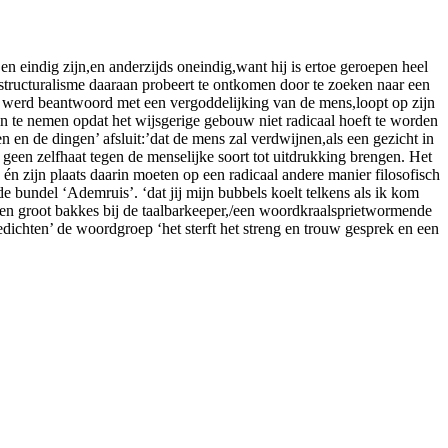
n eindig zijn,en anderzijds oneindig,want hij is ertoe geroepen heel
 structuralisme daaraan probeert te ontkomen door te zoeken naar een
en werd beantwoord met een vergoddelijking van de mens,loopt op zijn
n te nemen opdat het wijsgerige gebouw niet radicaal hoeft te worden
 en de dingen’ afsluit:’dat de mens zal verdwijnen,als een gezicht in
j geen zelfhaat tegen de menselijke soort tot uitdrukking brengen. Het
 zijn plaats daarin moeten op een radicaal andere manier filosofisch
e bundel ‘Ademruis’. ‘dat jij mijn bubbels koelt telkens als ik kom
t een groot bakkes bij de taalbarkeeper,/een woordkraalsprietwormende
dichten’ de woordgroep ‘het sterft het streng en trouw gesprek en een