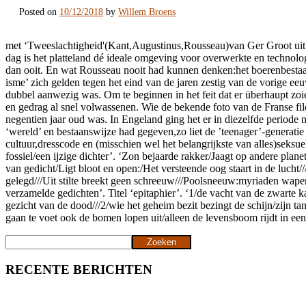
Posted on
10/12/2018
by
Willem Broens
met ‘Tweeslachtigheid'(Kant,Augustinus,Rousseau)van Ger Groot uit h
dag is het platteland dé ideale omgeving voor overwerkte en technolo
dan ooit. En wat Rousseau nooit had kunnen denken:het boerenbestaan 
isme’ zich gelden tegen het eind van de jaren zestig van de vorige ee
dubbel aanwezig was. Om te beginnen in het feit dat er überhaupt zoi
en gedrag al snel volwassenen. Wie de bekende foto van de Franse fil
negentien jaar oud was. In Engeland ging het er in diezelfde periode n
‘wereld’ en bestaanswijze had gegeven,zo liet de ’teenager’-generati
cultuur,dresscode en (misschien wel het belangrijkste van alles)seks
fossiel/een ijzige dichter’. ‘Zon bejaarde rakker/Jaagt op andere plane
van gedicht/Ligt bloot en open:/Het versteende oog staart in de lucht/
gelegd///Uit stilte breekt geen schreeuw///Poolsneeuw:myriaden wapen
verzamelde gedichten’. Titel ‘epitaphier’. ‘1/de vacht van de zwarte k
gezicht van de dood///2/wie het geheim bezit bezingt de schijn/zijn ta
gaan te voet ook de bomen lopen uit/alleen de levensboom rijdt in een k
Zoeken
Zoeken
RECENTE BERICHTEN