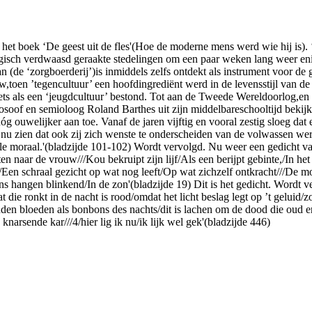
et boek ‘De geest uit de fles'(Hoe de moderne mens werd wie hij is).
gisch verdwaasd geraakte stedelingen om een paar weken lang weer enigs
(de ‘zorgboerderij’)is inmiddels zelfs ontdekt als instrument voor de 
uw,toen ’tegencultuur’ een hoofdingrediënt werd in de levensstijl van 
ets als een ‘jeugdcultuur’ bestond. Tot aan de Tweede Wereldoorlog,en
osoof en semioloog Roland Barthes uit zijn middelbareschooltijd bekijk
óg ouwelijker aan toe. Vanaf de jaren vijftig en vooral zestig sloeg dat
e nu zien dat ook zij zich wenste te onderscheiden van de volwassen we
uele moraal.'(bladzijde 101-102) Wordt vervolgd. Nu weer een gedicht v
ten naar de vrouw///Kou bekruipt zijn lijf/Als een berijpt gebinte,/In h
//Een schraal gezicht op wat nog leeft/Op wat zichzelf ontkracht///De mo
s hangen blinkend/In de zon'(bladzijde 19) Dit is het gedicht. Wordt 
at die ronkt in de nacht is rood/omdat het licht beslag legt op ’t gelui
nden bloeden als bonbons des nachts/dit is lachen om de dood die oud en
narsende kar///4/hier lig ik nu/ik lijk wel gek'(bladzijde 446)