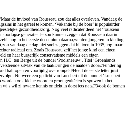
 ‘Maar de invloed van Rousseau zou dat alles overleven. Vandaag de
zins in het gareel te komen. ‘Vakantie bij de boer’ is populairder
geestelijke gezondheidszorg. Nog veel radicaler deed het ‘rousseau-
de naoorlogse generatie. Je zou kunnen zeggen dat Rousseau daarin
 zelfs nog in het eerste decennium daarna,werden jongeren in kleding
t,zou vandaag de dag niet snel zeggen dat hij toen,in 1935,nog maar
 echter radicaal om. Zoals Rousseau zelf het jonge kind een eigen
reld en haar burgerlijk conservatisme middels een eigen
an H.C. ten Berge uit de bundel ‘Poolsneeuw’. Titel ‘Groenlands
et versteende zitvlak van de taal/Dringen de naalden door///Fundering
nd half open en voortijdig overrompeld/Heeft de eerste letter juist
vervolgd. Nu weer een gedicht van Lucebert uit de bundel ‘Lucebert
d/zo worden ook kleine woorden groot geuit/eten is spuwen in het
 wijs wil zijn/ware kennis ontdekt in dorst iets nats///3/ook de bomen