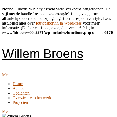
Notice
: Functie WP_Styles::add werd
verkeerd
aangeroepen. De
stijl met de handle "responsive-pro-style" is ingevoegd met
afhankelijkheden die niet zijn geregistreerd: responsive-style. Lees
alstublieft alles over
foutopsporing in WordPress
voor meer
informatie. (Dit bericht is toegevoegd in versie 6.9.1.) in
/www/htdocs/w00c2271/wp-includes/functions.php
on line
6170
Skip
to
content
Willem Broens
Menu
Home
Actueel
Gedichten
Overzicht van het werk
Projecten
Menu