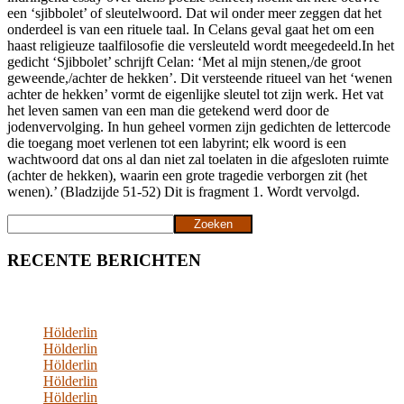
een ‘sjibbolet’ of sleutelwoord. Dat wil onder meer zeggen dat het
onderdeel is van een rituele taal. In Celans geval gaat het om een
haast religieuze taalfilosofie die versleuteld wordt meegedeeld.In het
gedicht ‘Sjibbolet’ schrijft Celan: ‘Met al mijn stenen,/de groot
geweende,/achter de hekken’. Dit versteende ritueel van het ‘wenen
achter de hekken’ vormt de eigenlijke sleutel tot zijn werk. Het vat
het leven samen van een man die getekend werd door de
jodenvervolging. In hun geheel vormen zijn gedichten de lettercode
die toegang moet verlenen tot een labyrint; elk woord is een
wachtwoord dat ons al dan niet zal toelaten in die afgesloten ruimte
(achter de hekken), waarin een grote tragedie verborgen zit (het
wenen).’ (Bladzijde 51-52) Dit is fragment 1. Wordt vervolgd.
Zoeken
Zoeken
RECENTE BERICHTEN
Hölderlin
Hölderlin
Hölderlin
Hölderlin
Hölderlin