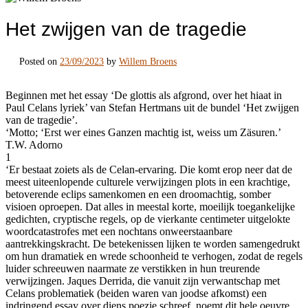
Het zwijgen van de tragedie
Posted on
23/09/2023
by
Willem Broens
Beginnen met het essay ‘De glottis als afgrond, over het hiaat in
Paul Celans lyriek’ van Stefan Hertmans uit de bundel ‘Het zwijgen
van de tragedie’.
‘Motto; ‘Erst wer eines Ganzen machtig ist, weiss um Zäsuren.’
T.W. Adorno
1
‘Er bestaat zoiets als de Celan-ervaring. Die komt erop neer dat de
meest uiteenlopende culturele verwijzingen plots in een krachtige,
betoverende eclips samenkomen en een droomachtig, somber
visioen oproepen. Dat alles in meestal korte, moeilijk toegankelijke
gedichten, cryptische regels, op de vierkante centimeter uitgelokte
woordcatastrofes met een nochtans onweerstaanbare
aantrekkingskracht. De betekenissen lijken te worden samengedrukt
om hun dramatiek en wrede schoonheid te verhogen, zodat de regels
luider schreeuwen naarmate ze verstikken in hun treurende
verwijzingen. Jaques Derrida, die vanuit zijn verwantschap met
Celans problematiek (beiden waren van joodse afkomst) een
indringend essay over diens poezie schreef, noemt dit hele oeuvre