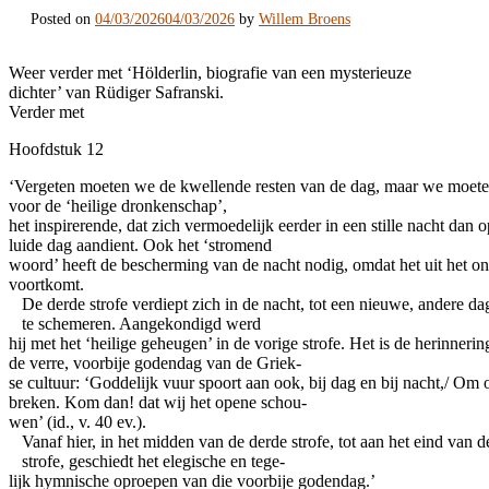
Posted on
04/03/2026
04/03/2026
by
Willem Broens
Weer verder met ‘Hölderlin, biografie van een mysterieuze
dichter’ van Rüdiger Safranski.
Verder met
Hoofdstuk 12
‘Vergeten moeten we de kwellende resten van de dag, maar we moet
voor de ‘heilige dronkenschap’,
het inspirerende, dat zich vermoedelijk eerder in een stille nacht dan 
luide dag aandient. Ook het ‘stromend
woord’ heeft de bescherming van de nacht nodig, omdat het uit het o
voortkomt.
De derde strofe verdiept zich in de nacht, tot een nieuwe, andere da
te schemeren. Aangekondigd werd
hij met het ‘heilige geheugen’ in de vorige strofe. Het is de herinnerin
de verre, voorbije godendag van de Griek-
se cultuur: ‘Goddelijk vuur spoort aan ook, bij dag en bij nacht,/ Om 
breken. Kom dan! dat wij het opene schou-
wen’ (id., v. 40 ev.).
Vanaf hier, in het midden van de derde strofe, tot aan het eind van d
strofe, geschiedt het elegische en tege-
lijk hymnische oproepen van die voorbije godendag.’