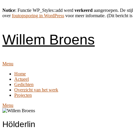
Notice
: Functie WP_Styles::add werd
verkeerd
aangeroepen. De stijl
over
foutopsporing in WordPress
voor meer informatie. (Dit bericht is
Skip
to
content
Willem Broens
Menu
Home
Actueel
Gedichten
Overzicht van het werk
Projecten
Menu
Hölderlin