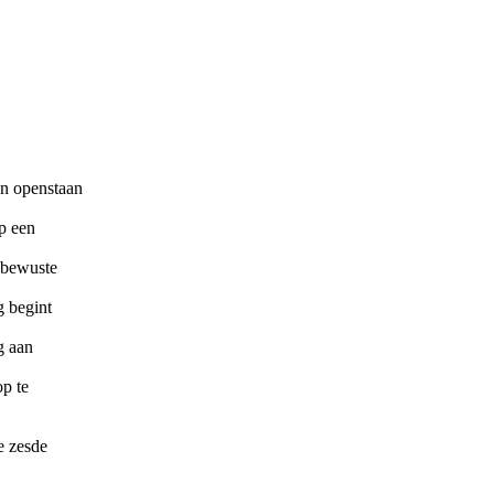
en openstaan
op een
nbewuste
g begint
g aan
op te
e zesde