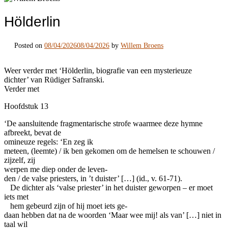
Hölderlin
Posted on
08/04/2026
08/04/2026
by
Willem Broens
Weer verder met ‘Hölderlin, biografie van een mysterieuze
dichter’ van Rüdiger Safranski.
Verder met
Hoofdstuk 13
‘De aansluitende fragmentarische strofe waarmee deze hymne
afbreekt, bevat de
omineuze regels: ‘En zeg ik
meteen, (leemte) / ik ben gekomen om de hemelsen te schouwen /
zijzelf, zij
werpen me diep onder de leven-
den / de valse priesters, in ’t duister’ […] (id., v. 61-71).
De dichter als ‘valse priester’ in het duister geworpen – er moet
iets met
hem gebeurd zijn of hij moet iets ge-
daan hebben dat na de woorden ‘Maar wee mij! als van’ […] niet in
taal wil