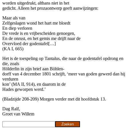
worden uitgedrukt, althans niet in het
gedicht. Alleen het prozaontwerp geeft aanwijzingen:
Maar als van
Zelfgeslagen wond het hart me bloedt
En diep verloren
De vrede is en vrijbescheiden genoegen,
En de onrust, en het gemis me drijft naar de
Overvloed der godentafel[…]
(KA I, 665)
Het is de toespeling op Tantalus, die naar de godentafel opdrong en
die, zoals
Hölderlin in zijn brief aan Böhlen-
dorff van 4 december 1801 schrijft, ‘meer van goden gewerd dan hij
verduren
kon’ (MA II, 914), en daarom in de
Hades geworpen werd.’
(Bladzijde 208-209) Morgen verder met dit hoofdstuk 13.
Dag Ralf,
Groet van Willem
Zoeken
Zoeken