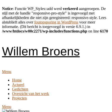
Notice
: Functie WP_Styles::add werd
verkeerd
aangeroepen. De
stijl met de handle "responsive-pro-style" is ingevoegd met
afhankelijkheden die niet zijn geregistreerd: responsive-style. Lees
alstublieft alles over
foutopsporing in WordPress
voor meer
informatie. (Dit bericht is toegevoegd in versie 6.9.1.) in
/www/htdocs/w00c2271/wp-includes/functions.php
on line
6170
Skip
to
content
Willem Broens
Menu
Home
Actueel
Gedichten
Overzicht van het werk
Projecten
Menu