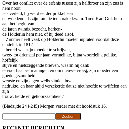
Over het conflict over de erfenis tussen zijn halfbroer en zijn zus is
hem nooit
iets verteld; hij werd eerder prikkelbaar
en woedend als zijn familie ter sprake kwam. Toen Karl Gok hem
aan het begin van
de jaren twintig bezocht, herken-
de Hölderlin hem niet, of hij deed alsof.
Zimmer heeft vaak op Hölderlin moeten inpraten voordat deze
eindelijk in 1812
bereid was zijn moeder te schrijven,
twee- tot driemaal per jaar, vormelijke, bijna woordelijk gelijke,
hoffelijk
stijve en nietszeggende brieven, waarin hij dank-
te voor haar vermaningen en om nieuwe vroeg, zijn moeder een
goede gezondheid
wenste en zijn eigen welbevinden be-
nadrukte, en haar altijd verzekerde dat ze niet hoefde te twijfelen aan
zijn
trouw, liefde en gehoorzaamheid.’
(Bladzijde 244-245) Morgen verder met dit hoofdstuk 16.
Zoeken
Zoeken
RECENTE BERICHTEN