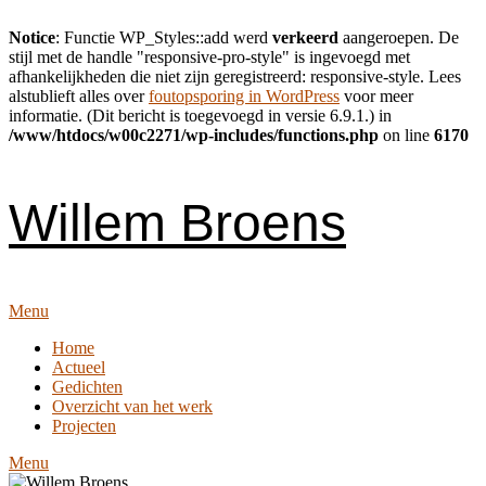
Notice
: Functie WP_Styles::add werd
verkeerd
aangeroepen. De
stijl met de handle "responsive-pro-style" is ingevoegd met
afhankelijkheden die niet zijn geregistreerd: responsive-style. Lees
alstublieft alles over
foutopsporing in WordPress
voor meer
informatie. (Dit bericht is toegevoegd in versie 6.9.1.) in
/www/htdocs/w00c2271/wp-includes/functions.php
on line
6170
Skip
to
content
Willem Broens
Menu
Home
Actueel
Gedichten
Overzicht van het werk
Projecten
Menu