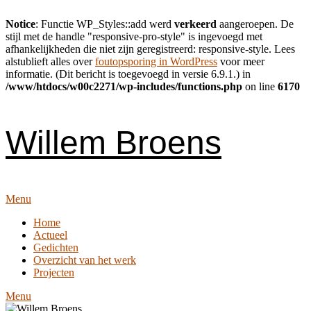
Notice
: Functie WP_Styles::add werd
verkeerd
aangeroepen. De
stijl met de handle "responsive-pro-style" is ingevoegd met
afhankelijkheden die niet zijn geregistreerd: responsive-style. Lees
alstublieft alles over
foutopsporing in WordPress
voor meer
informatie. (Dit bericht is toegevoegd in versie 6.9.1.) in
/www/htdocs/w00c2271/wp-includes/functions.php
on line
6170
Skip
to
content
Willem Broens
Menu
Home
Actueel
Gedichten
Overzicht van het werk
Projecten
Menu