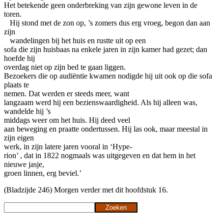
Het betekende geen onderbreking van zijn gewone leven in de
toren.
Hij stond met de zon op, ’s zomers dus erg vroeg, begon dan aan
zijn
wandelingen bij het huis en rustte uit op een
sofa die zijn huisbaas na enkele jaren in zijn kamer had gezet; dan
hoefde hij
overdag niet op zijn bed te gaan liggen.
Bezoekers die op audiëntie kwamen nodigde hij uit ook op die sofa
plaats te
nemen. Dat werden er steeds meer, want
langzaam werd hij een bezienswaardigheid. Als hij alleen was,
wandelde hij ’s
middags weer om het huis. Hij deed veel
aan beweging en praatte ondertussen. Hij las ook, maar meestal in
zijn eigen
werk, in zijn latere jaren vooral in ‘Hype-
rion’ , dat in 1822 nogmaals was uitgegeven en dat hem in het
nieuwe jasje,
groen linnen, erg beviel.’
(Bladzijde 246) Morgen verder met dit hoofdstuk 16.
Zoeken
Zoeken