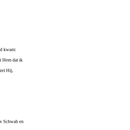
and kwam:
ei Hem dat ik
zei Hij,
tav Schwab en