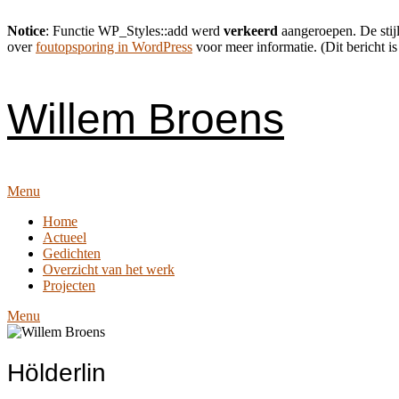
Notice
: Functie WP_Styles::add werd
verkeerd
aangeroepen. De stijl
over
foutopsporing in WordPress
voor meer informatie. (Dit bericht is
Skip
to
content
Willem Broens
Menu
Home
Actueel
Gedichten
Overzicht van het werk
Projecten
Menu
Hölderlin