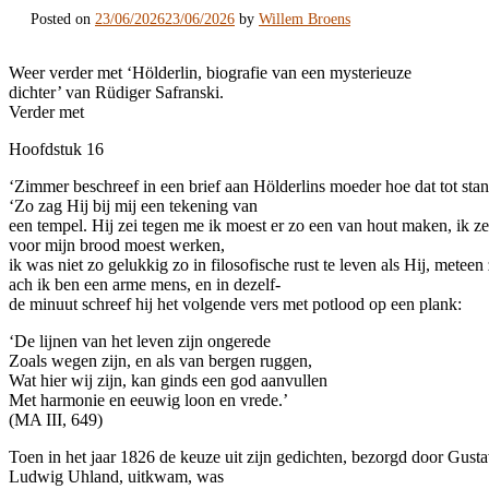
Posted on
23/06/2026
23/06/2026
by
Willem Broens
Weer verder met ‘Hölderlin, biografie van een mysterieuze
dichter’ van Rüdiger Safranski.
Verder met
Hoofdstuk 16
‘Zimmer beschreef in een brief aan Hölderlins moeder hoe dat tot st
‘Zo zag Hij bij mij een tekening van
een tempel. Hij zei tegen me ik moest er zo een van hout maken, ik z
voor mijn brood moest werken,
ik was niet zo gelukkig zo in filosofische rust te leven als Hij, meteen 
ach ik ben een arme mens, en in dezelf-
de minuut schreef hij het volgende vers met potlood op een plank:
‘De lijnen van het leven zijn ongerede
Zoals wegen zijn, en als van bergen ruggen,
Wat hier wij zijn, kan ginds een god aanvullen
Met harmonie en eeuwig loon en vrede.’
(MA III, 649)
Toen in het jaar 1826 de keuze uit zijn gedichten, bezorgd door Gus
Ludwig Uhland, uitkwam, was