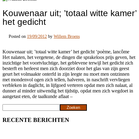
Kouwenaar uit; ’totaal witte kamer’
het gedicht
Posted on
19/09/2012
by
Willem Broens
Kouwenaar uit; ’totaal witte kamer’ het gedicht ‘poème, lancôme
Het nalaten, het vergetene, de dingen die sprakeloos prijs geven, het
inzichtige het voortvluchtige, het geblevene terwijl het gedicht zich
besterft en herleest men zich doorziet door het glas van zijn geest
geurt het volmaakte onterfd in zijn leegte nu moet men ontzinnen
met mondenvol ogen zich tellen, halveren, in naschrift vervliegen
verbleken in daglicht, in lijfgoed verteren opdat men zich nalaat, al
dunner al minder uitwendig het tijdstip, opdat men zich wegdoet in
aangetast eten, de taalkunde aflaat –
Zoeken
Zoeken
RECENTE BERICHTEN