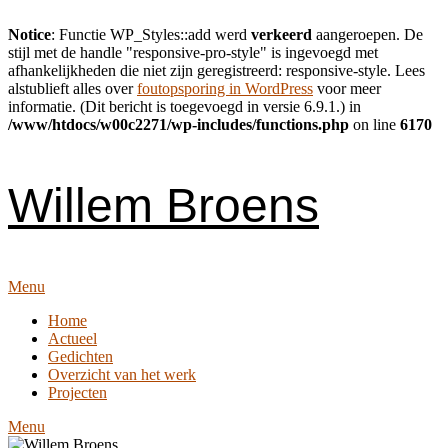
Notice
: Functie WP_Styles::add werd
verkeerd
aangeroepen. De
stijl met de handle "responsive-pro-style" is ingevoegd met
afhankelijkheden die niet zijn geregistreerd: responsive-style. Lees
alstublieft alles over
foutopsporing in WordPress
voor meer
informatie. (Dit bericht is toegevoegd in versie 6.9.1.) in
/www/htdocs/w00c2271/wp-includes/functions.php
on line
6170
Skip
to
content
Willem Broens
Menu
Home
Actueel
Gedichten
Overzicht van het werk
Projecten
Menu