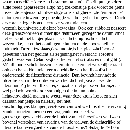
waarin terzelfder kere zijn bestemming vindt. Op dit punt,op deze
altijd reeds gepasseerde,altijd nog toekomstige plek wordt de grens
tussen de zogenaamd uitwendige omstandigheden,de ‘empirische’
datum,en de inwendige genealogie van het gedicht uitgewist. Doch
deze genealogie is gedateerd,ze vormt niet een
wezenlijke,universele,tijdloze beweging. Ook een sjibbolet passeert
deze grens:voor een dichterlijke datum,een gezegende datum vindt
het verschil niet langer plaats tussen het empirische en het
wezenlijke,tussen het contingente buiten en de noodzakelijke
intimiteit. Deze niet-plaats,deze utopie,is het plaats-hebben of
gebeuren van het gedicht als zegening,het (wellicht) absolute
gedicht waarvan Celan zegt dat het er niet is (..das es nicht gibt!).
Mét dit onderscheid tussen het empirische en het wezenlijke raakt
ook een bepaalde limiet vertroebeld:die van het filosofische
onderscheid,de filosofische distinctie. Dan bevindt,hervindt de
filosofie zich in de contreien van het dichterlijke,dan wel de
literatuur. Zij hervindt zich er,zij gaat er niet per se verloren,zoals
wel gedacht wordt door sommigen die in hun kalme
lichtgelovigheid menen te weten waar deze grens loopt en zich
daaraan bangelijk en naïef,zij het niet
onschuldig,vastklampen,verstoken van wat we filosofische ervaring
zouden moeten noemen:een vragende oversteek van
grenzen,ongewisheid over de limiet van het filosofisch veld – en
bovenal verstoken van ervaring van de taal,van de dichterlijke of
literaire taal evengoed als van de filosofische.'(bladzijde 79-80 uit