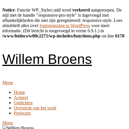
Notice
: Functie WP_Styles::add werd
verkeerd
aangeroepen. De
stijl met de handle "responsive-pro-style" is ingevoegd met
afhankelijkheden die niet zijn geregistreerd: responsive-style. Lees
alstublieft alles over
foutopsporing in WordPress
voor meer
informatie. (Dit bericht is toegevoegd in versie 6.9.1.) in
/www/htdocs/w00c2271/wp-includes/functions.php
on line
6170
Skip
to
content
Willem Broens
Menu
Home
Actueel
Gedichten
Overzicht van het werk
Projecten
Menu