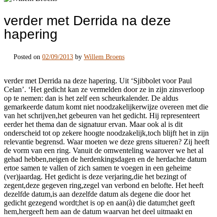
verder met Derrida na deze
hapering
Posted on
02/09/2013
by
Willem Broens
verder met Derrida na deze hapering. Uit ‘Sjibbolet voor Paul
Celan’. ‘Het gedicht kan ze vermelden door ze in zijn zinsverloop
op te nemen: dan is het zelf een scheurkalender. De aldus
gemarkeerde datum komt niet noodzakelijkerwijze overeen met die
van het schrijven,het gebeuren van het gedicht. Hij representeert
eerder het thema dan de signatuur ervan. Maar ook al is dit
onderscheid tot op zekere hoogte noodzakelijk,toch blijft het in zijn
relevantie begrensd. Waar moeten we deze grens situeren? Zij heeft
de vorm van een ring. Vanuit de omwenteling waarover we het al
gehad hebben,neigen de herdenkingsdagen en de herdachte datum
ertoe samen te vallen of zich samen te voegen in een geheime
(ver)jaardag. Het gedicht is deze verjaring,die het bezingt of
zegent,deze gegeven ring,zegel van verbond en belofte. Het heeft
dezelfde datum,is aan dezelfde datum als degene die door het
gedicht gezegend wordt;het is op en aan(à) die datum;het geeft
hem,hergeeft hem aan de datum waarvan het deel uitmaakt en