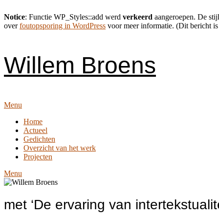
Notice
: Functie WP_Styles::add werd
verkeerd
aangeroepen. De stijl
over
foutopsporing in WordPress
voor meer informatie. (Dit bericht is
Skip
to
content
Willem Broens
Menu
Home
Actueel
Gedichten
Overzicht van het werk
Projecten
Menu
met ‘De ervaring van intertekstualite