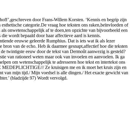
terhoff’,geschreven door Frans-Willem Korsten. ‘Kennis en begrip zijn
n esthetische categorie.De vraag hoe teksten ons raken,beïnvloeden of
als onwetenschappelijk af te doen,ten opzichte van bijvoorbeeld een
ie wordt bepaald door haar affectieve aard is kennis.
tiende eeuwse geleerde Rumphius. Dat is iets wat ik als lezer
de bron van de echo. Heb ik daarmee gesnapt,affectief hoe die teksten
 de twintigste eeuw door de tekst van Dermoût aanwezig is gesteld?
tie van rationeel weten maar ook van invoelen en aanvoelen. Ik ga
helpen om wetenschappelijk te adresseren hoe tekst en intertekst ons
 ‘DE MEDEPLICHTIGE/// Ze kruisigen me en ik moet het kruis zijn en
t van mijn tijd./ Mijn voedsel is alle dingen./ Het exacte gewicht van
hter.’ (bladzijde 97) Wordt vervolgd.