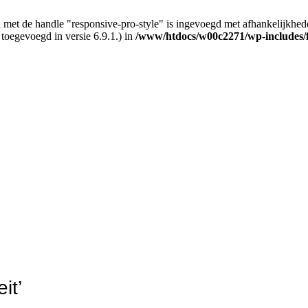
 met de handle "responsive-pro-style" is ingevoegd met afhankelijkheden d
 toegevoegd in versie 6.9.1.) in
/www/htdocs/w00c2271/wp-includes/
it’