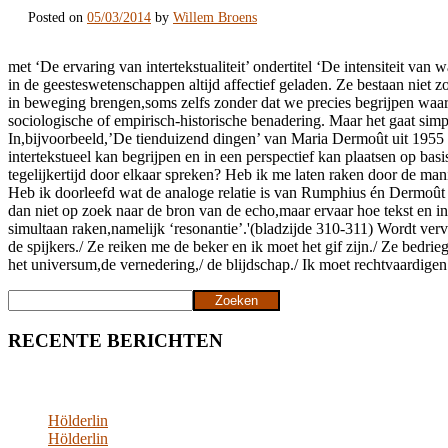
Posted on
05/03/2014
by
Willem Broens
met ‘De ervaring van intertekstualiteit’ ondertitel ‘De intensiteit va
in de geesteswetenschappen altijd affectief geladen. Ze bestaan niet 
in beweging brengen,soms zelfs zonder dat we precies begrijpen waar
sociologische of empirisch-historische benadering. Maar het gaat si
In,bijvoorbeeld,’De tienduizend dingen’ van Maria Dermoût uit 1955 k
intertekstueel kan begrijpen en in een perspectief kan plaatsen op ba
tegelijkertijd door elkaar spreken? Heb ik me laten raken door de m
Heb ik doorleefd wat de analoge relatie is van Rumphius én Dermoût 
dan niet op zoek naar de bron van de echo,maar ervaar hoe tekst en int
simultaan raken,namelijk ‘resonantie’.'(bladzijde 310-311) Wordt ve
de spijkers./ Ze reiken me de beker en ik moet het gif zijn./ Ze bedri
het universum,de vernedering,/ de blijdschap./ Ik moet rechtvaardigen 
Zoeken
Zoeken
RECENTE BERICHTEN
Hölderlin
Hölderlin