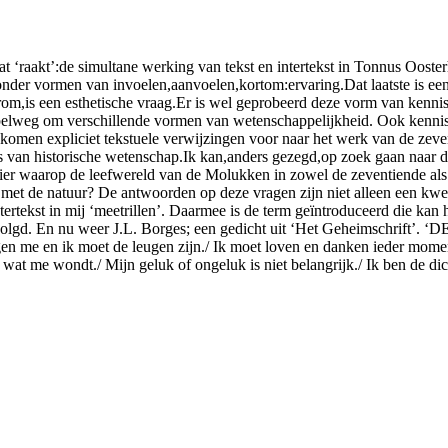
n wat ‘raakt’:de simultane werking van tekst en intertekst in Tonnus Oos
zonder vormen van invoelen,aanvoelen,kortom:ervaring.Dat laatste is ee
om,is een esthetische vraag.Er is wel geprobeerd deze vorm van kennis 
mpelweg om verschillende vormen van wetenschappelijkheid. Ook kennis d
omen expliciet tekstuele verwijzingen voor naar het werk van de zeven
sis van historische wetenschap.Ik kan,anders gezegd,op zoek gaan naar 
anier waarop de leefwereld van de Molukken in zowel de zeventiende als
met de natuur? De antwoorden op deze vragen zijn niet alleen een kwes
ertekst in mij ‘meetrillen’. Daarmee is de term geïntroduceerd die kan 
rvolgd. En nu weer J.L. Borges; een gedicht uit ‘Het Geheimschrift’.
egen me en ik moet de leugen zijn./ Ik moet loven en danken ieder momen
wat me wondt./ Mijn geluk of ongeluk is niet belangrijk./ Ik ben de dic