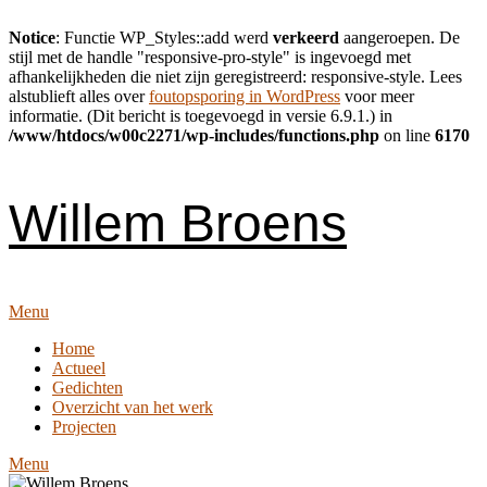
Notice
: Functie WP_Styles::add werd
verkeerd
aangeroepen. De
stijl met de handle "responsive-pro-style" is ingevoegd met
afhankelijkheden die niet zijn geregistreerd: responsive-style. Lees
alstublieft alles over
foutopsporing in WordPress
voor meer
informatie. (Dit bericht is toegevoegd in versie 6.9.1.) in
/www/htdocs/w00c2271/wp-includes/functions.php
on line
6170
Skip
to
content
Willem Broens
Menu
Home
Actueel
Gedichten
Overzicht van het werk
Projecten
Menu