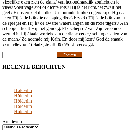
vleselijke ogen zien de glans/ van het ondraaglijk zonlicht en je
vlees/ voelt vage stof of dichte rots;/ Hij ís het licht,het zwart,het
geel./ Hij ís en ziet dit alles. Uit ononderbroken ogen/ kijkt Hij naar
je en Hij ís de blik die een spiegelbeeld/ zoekt,Hij ís de blik vanuit
de spiegel en Hij ís/ de zwarte waterslangen en de rode tijgers./ Aan
scheppen heeft Hij niet genoeg. Elk schepsel/ van Zijn vreemde
wereld ís Hij:/ taaie wortels van de diepe ceder,/ schijngestalten van
de maan./ Ze noemde mij Kaïn. En door mij kent/ God de smaak
van hellevuur.’ (bladzijde 38-39) Wordt vervolgd.
Zoeken
Zoeken
RECENTE BERICHTEN
Hölderlin
Hölderlin
Hölderlin
Hölderlin
Hölderlin
Archieven