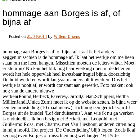
hommage aan Borges is af, of
bijna af
Posted on
25/04/2014
by
Willem Broens
hommage aan Borges is af, of bijna af. Laat ik het anders
zeggen;misschien is de hommage af. Ik laat het werkje om me heen
staan,om me heen hangen. Misschien moeten de letters witter. Moet
er kleur in? Nu kan het blik nog haar werking doen in de letter en
wordt het hele oppervlak heel kwetsbaar,fragiel bijna, doorzichtig.
De huid werkt en wordt langzaam anders,blijft werken. Dus het
werkje is nooit af, er wordt constant aan gewerkt. Foto maken; ook
nog van de andere nieuwe
werken(Pound,Herbeck,Faverey,Carroll,Celan,Schippers,Hertha
Müller,Jandl,Unica Zurn) moet ik op de website zetten. Is bijna weer
een tentoonstelling.(10 maal nieuw) Toch nog een gedicht van J.L.
Borges uit de bundel ‘Lof der duisternis’. Aan wie ik nu ga werken
is onduidelijk. Ik ben bezig met Beckett, met Leopold, met
Guillermo Rosa, met Charms, met Van Lieshout, anderen zitten nog
in mijn hoofd. Het project ‘De Ondertiteling’ blijft lopen. Zoals ik al
zei nog even Borges of misschien nog wel langer. ‘HIJ/// Je