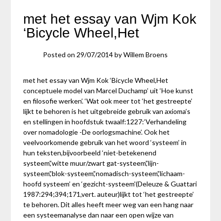
met het essay van Wjm Kok
‘Bicycle Wheel,Het
Posted on
29/07/2014
by
Willem Broens
met het essay van Wjm Kok ‘Bicycle Wheel,Het
conceptuele model van Marcel Duchamp’ uit ‘Hoe kunst
en filosofie werken’. ‘Wat ook meer tot ‘het gestreepte’
lijkt te behoren is het uitgebreide gebruik van axioma’s
en stellingen in hoofdstuk twaalf:1227:’Verhandeling
over nomadologie -De oorlogsmachine’. Ook het
veelvoorkomende gebruik van het woord ‘systeem’ in
hun teksten,bijvoorbeeld ‘niet-betekenend
systeem’,’witte muur/zwart gat-systeem’,’lijn-
systeem’,’blok-systeem’,’nomadisch-systeem’,’lichaam-
hoofd systeem’ en ‘gezicht-systeem'(Deleuze & Guattari
1987:294;394;171,vert. auteur)lijkt tot ‘het gestreepte’
te behoren. Dit alles heeft meer weg van een hang naar
een systeemanalyse dan naar een open wijze van