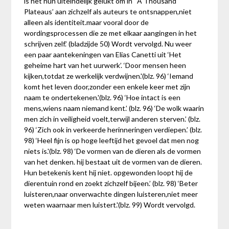
is het hun uiteindelijk gelukt om in ‘ A Thousand
Plateaus’ aan zichzelf als auteurs te ontsnappen,niet
alleen als identiteit.maar vooral door de
wordingsprocessen die ze met elkaar aangingen in het
schrijven zelf.’ (bladzijde 50) Wordt vervolgd. Nu weer
een paar aantekeningen van Elias Canetti uit ‘Het
geheime hart van het uurwerk’. ‘Door mensen heen
kijken,totdat ze werkelijk verdwijnen.'(blz. 96) ‘Iemand
komt het leven door,zonder een enkele keer met zijn
naam te ondertekenen.'(blz. 96) ‘Hoe intact is een
mens,wiens naam niemand kent.’ (blz. 96) ‘De wolk waarin
men zich in veiligheid voelt,terwijl anderen sterven.’ (blz.
96) ‘Zich ook in verkeerde herinneringen verdiepen.’ (blz.
98) ‘Heel fijn is op hoge leeftijd het gevoel dat men nog
niets is.'(blz. 98) ‘De vormen van de dieren als de vormen
van het denken. hij bestaat uit de vormen van de dieren.
Hun betekenis kent hij niet. opgewonden loopt hij de
dierentuin rond en zoekt zichzelf bijeen.’ (blz. 98) ‘Beter
luisteren,naar onverwachte dingen luisteren,niet meer
weten waarnaar men luistert.'(blz. 99) Wordt vervolgd.