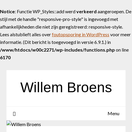
Notice
: Functie WP_Styles::add werd
verkeerd
aangeroepen. De
stijl met de handle "responsive-pro-style" is ingevoegd met
afhankelijkheden die niet zijn geregistreerd: responsive-style.
Lees alstublieft alles over
foutopsporing in WordPress
voor meer
informatie. (Dit bericht is toegevoegd in versie 6.9.1.) in
/www/htdocs/w00c2271/wp-includes/functions.php
on line
6170
Skip
to
content
Willem Broens
Menu