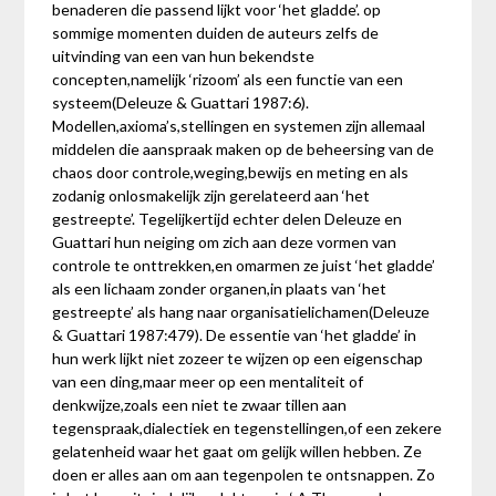
benaderen die passend lijkt voor ‘het gladde’. op
sommige momenten duiden de auteurs zelfs de
uitvinding van een van hun bekendste
concepten,namelijk ‘rizoom’ als een functie van een
systeem(Deleuze & Guattari 1987:6).
Modellen,axioma’s,stellingen en systemen zijn allemaal
middelen die aanspraak maken op de beheersing van de
chaos door controle,weging,bewijs en meting en als
zodanig onlosmakelijk zijn gerelateerd aan ‘het
gestreepte’. Tegelijkertijd echter delen Deleuze en
Guattari hun neiging om zich aan deze vormen van
controle te onttrekken,en omarmen ze juist ‘het gladde’
als een lichaam zonder organen,in plaats van ‘het
gestreepte’ als hang naar organisatielichamen(Deleuze
& Guattari 1987:479). De essentie van ‘het gladde’ in
hun werk lijkt niet zozeer te wijzen op een eigenschap
van een ding,maar meer op een mentaliteit of
denkwijze,zoals een niet te zwaar tillen aan
tegenspraak,dialectiek en tegenstellingen,of een zekere
gelatenheid waar het gaat om gelijk willen hebben. Ze
doen er alles aan om aan tegenpolen te ontsnappen. Zo