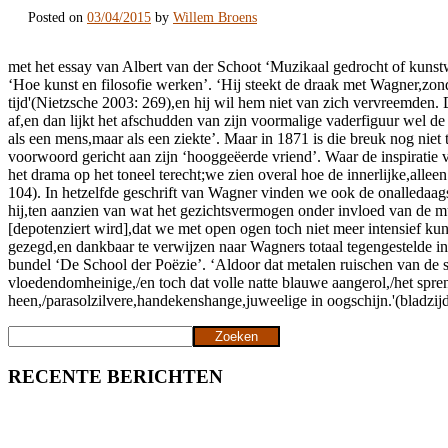
Posted on
03/04/2015
by
Willem Broens
met het essay van Albert van der Schoot ‘Muzikaal gedrocht of kunstw
‘Hoe kunst en filosofie werken’. ‘Hij steekt de draak met Wagner,zon
tijd'(Nietzsche 2003: 269),en hij wil hem niet van zich vervreemden
af,en dan lijkt het afschudden van zijn voormalige vaderfiguur wel de
als een mens,maar als een ziekte’. Maar in 1871 is die breuk nog niet t
voorwoord gericht aan zijn ‘hooggeëerde vriend’. Waar de inspiratie
het drama op het toneel terecht;we zien overal hoe de innerlijke,alle
104). In hetzelfde geschrift van Wagner vinden we ook de onalledaa
hij,ten aanzien van wat het gezichtsvermogen onder invloed van de m
[depotenziert wird],dat we met open ogen toch niet meer intensief ku
gezegd,en dankbaar te verwijzen naar Wagners totaal tegengestelde in
bundel ‘De School der Poëzie’. ‘Aldoor dat metalen ruischen van de str
vloedendomheinige,/en toch dat volle natte blauwe aangerol,/het spr
heen,/parasolzilvere,handekenshange,juweelige in oogschijn.'(bladzij
Zoeken
Zoeken
RECENTE BERICHTEN