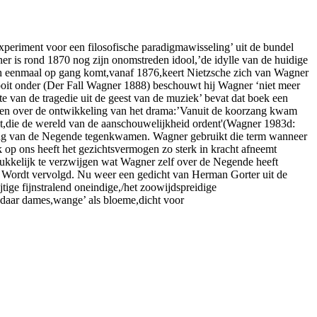
xperiment voor een filosofische paradigmawisseling’ uit de bundel
ner is rond 1870 nog zijn onomstreden idool,’de idylle van de huidige
uth eenmaal op gang komt,vanaf 1876,keert Nietzsche zich van Wagner
oltooit onder (Der Fall Wagner 1888) beschouwt hij Wagner ‘niet meer
rte van de tragedie uit de geest van de muziek’ bevat dat boek een
ingen over de ontwikkeling van het drama:’Vanuit de koorzang kwam
aalt,die de wereld van de aanschouwelijkheid ordent'(Wagner 1983d:
eking van de Negende tegenkwamen. Wagner gebruikt die term wanneer
op ons heeft het gezichtsvermogen zo sterk in kracht afneemt
rukkelijk te verzwijgen wat Wagner zelf over de Negende heeft
11) Wordt vervolgd. Nu weer een gedicht van Herman Gorter uit de
tige fijnstralend oneindige,/het zoowijdspreidige
 daar dames,wange’ als bloeme,dicht voor