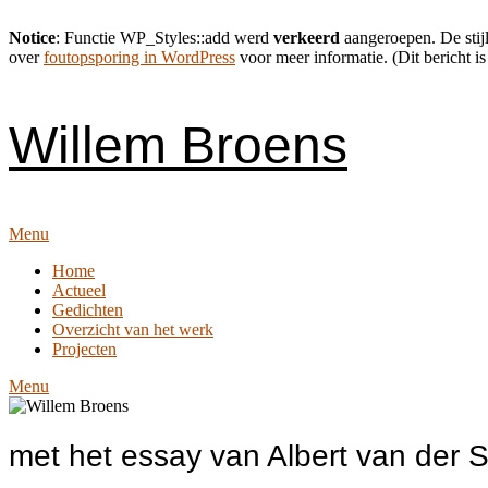
Notice
: Functie WP_Styles::add werd
verkeerd
aangeroepen. De stijl
over
foutopsporing in WordPress
voor meer informatie. (Dit bericht is
Skip
to
content
Willem Broens
Menu
Home
Actueel
Gedichten
Overzicht van het werk
Projecten
Menu
met het essay van Albert van der 