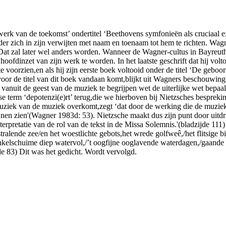
erk van de toekomst’ ondertitel ‘Beethovens symfonieën als cruciaal e
der zich in zijn verwijten met naam en toenaam tot hem te richten. Wag
. Dat zal later wel anders worden. Wanneer de Wagner-cultus in Bayre
 hoofdinzet van zijn werk te worden. In het laatste geschrift dat hij v
e voorzien,en als hij zijn eerste boek voltooid onder de titel ‘De geboo
 voor de titel van dit boek vandaan komt,blijkt uit Wagners beschouw
en vanuit de geest van de muziek te begrijpen wet de uiterlijke wet bep
gse term ‘depotenzi(e)rt’ terug,die we hierboven bij Nietzsches bespr
uziek van de muziek overkomt,zegt ‘dat door de werking die de muziek 
nnen zien'(Wagner 1983d: 53). Nietzsche maakt dus zijn punt door uitd
terpretatie van de rol van de tekst in de Missa Solemnis.'(bladzijde 1
alende zee/en het woestlichte gebots,het wrede golfweê,/het flitsige bij
enkelschuime diep watervol,/’t oogfijne ooglavende waterdagen,/gaande
de 83) Dit was het gedicht. Wordt vervolgd.