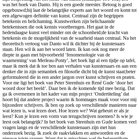
was het boek van Danto. Hij is een goede meester. Betoog is goed
opgebouwd;hij laat de belangrijke experts aan het woord en komt tot
een afgewogen definitie van kunst. Centraal zijn de begrippen
betekenis en belichaming. Kunstwerken zijn belichaamde
betekenissen die ook kennis voortbrengen. Het gaat in de
hedendaagse kunst veel minder om de schoonheid;de kracht van
betekenis en de mogelijkheid van de waarheid staan centraal. Na het
theoretisch vertoog van Danto wil ik dichter bij de kunstenaars
staan. Hen wil ik aan het woord laten. Ik kan ook nog meer de
diepte in gaan met bijvoorbeeld ‘fenomenologie van de
waarneming’ van Merleau-Ponty’, het boek ligt al een tijdje op tafel,
maar ik merk dat ik toe ben aan verhalen van kunstenaars en aan een
denker die in zijn semantiek en filosofie dicht bij de kunst staat;beter
geformuleerd die in een ander jargon over kunst schrijven en praten.
Voor me ligt het boek van Peter Steenhuis en René Gude ‘door het
woord door het beeld’. Daar ben ik de komende tijd mee bezig. Dat
ga ik overnemen in het kader van mijn project ‘Ondertiteling’ dat
hoort bij dat andere project waarin ik hommages maak voor voor mij
bijzondere schrijvers. Ik ben op zoek op verschillende manieren naar
wat lezen is, wat lezen doet. Hoe lezen we? Wat gebeurt er als je
leest? Kun je lezen een vorm van terugschrijven noemen? Is wie je
leest ook belangrijk? In het boek van Steenhuis en Gude komen veel
vragen langs en de verschillende kunstenaars zijn met hun
onderzoek bezig. Ik zoek de raakvlakken en antwoorden en de
nieuwe juiste vragen. Want dat is misschien wel de belangrijkste