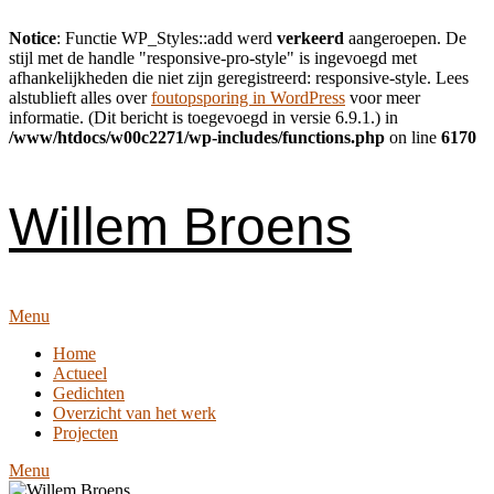
Notice
: Functie WP_Styles::add werd
verkeerd
aangeroepen. De
stijl met de handle "responsive-pro-style" is ingevoegd met
afhankelijkheden die niet zijn geregistreerd: responsive-style. Lees
alstublieft alles over
foutopsporing in WordPress
voor meer
informatie. (Dit bericht is toegevoegd in versie 6.9.1.) in
/www/htdocs/w00c2271/wp-includes/functions.php
on line
6170
Skip
to
content
Willem Broens
Menu
Home
Actueel
Gedichten
Overzicht van het werk
Projecten
Menu