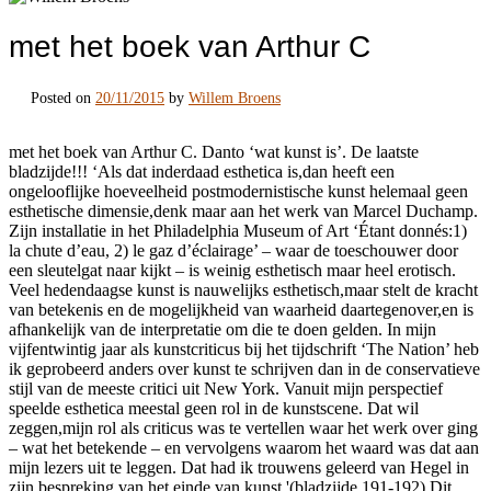
met het boek van Arthur C
Posted on
20/11/2015
by
Willem Broens
met het boek van Arthur C. Danto ‘wat kunst is’. De laatste
bladzijde!!! ‘Als dat inderdaad esthetica is,dan heeft een
ongelooflijke hoeveelheid postmodernistische kunst helemaal geen
esthetische dimensie,denk maar aan het werk van Marcel Duchamp.
Zijn installatie in het Philadelphia Museum of Art ‘Étant donnés:1)
la chute d’eau, 2) le gaz d’éclairage’ – waar de toeschouwer door
een sleutelgat naar kijkt – is weinig esthetisch maar heel erotisch.
Veel hedendaagse kunst is nauwelijks esthetisch,maar stelt de kracht
van betekenis en de mogelijkheid van waarheid daartegenover,en is
afhankelijk van de interpretatie om die te doen gelden. In mijn
vijfentwintig jaar als kunstcriticus bij het tijdschrift ‘The Nation’ heb
ik geprobeerd anders over kunst te schrijven dan in de conservatieve
stijl van de meeste critici uit New York. Vanuit mijn perspectief
speelde esthetica meestal geen rol in de kunstscene. Dat wil
zeggen,mijn rol als criticus was te vertellen waar het werk over ging
– wat het betekende – en vervolgens waarom het waard was dat aan
mijn lezers uit te leggen. Dat had ik trouwens geleerd van Hegel in
zijn bespreking van het einde van kunst.'(bladzijde 191-192) Dit