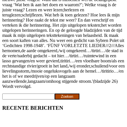
vraag ‘Wat ben ik aan het doen en waarom?’; Welke vraag is de
juiste vraag? Lezen en weer lezen;herlezen en
teruglezen;schrijflezen. Wat heb ik toen gelezen? Hoe lees ik mijn
herinnering? Hoe raakt de tekst me weer? En dan verschrijf en
verteken ik die herinnering. Het zijn uitgelopen teksten;het worden
uitgelopen herinneringen. En op de geloogde bladzijden van de tijd
maak ik mijn uitgelopen teksttekeningen van helaasheid. Ik maak
een soort kaften van alles. Nu weer een gedicht van Sybren Polet uit
‘Gedichten 1998-1948’. ‘FÜNF VORLETZTE LIEDER///2///Alles
hernomen,de aarde omgekeerd,/wij omgekeerd…/tirtiri…/de stad in
de verte/naderbij gedacht – tot hier…/tirtiri…/ruimtewind in een
lasso gevangen/en weer gevierd,tiritiri…/een vloeibare boom/als een
rechtstandige rivier/groeit in het land,/wij eronder,schuilend/voor een
lievelingsstorm,/mooie ongeluksvogels aan de hemel…/tiritirio…/en
het is of we meedrijven/op een langzaam
aanzwellende,langzaam/omhoog stijgende stroom.'(bladzijde 26)
Wordt vervolgd.
Zoeken
Zoeken
RECENTE BERICHTEN