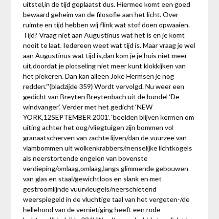
uitstel,in de tijd geplaatst dus. Hiermee komt een goed
bewaard geheim van de filosofie aan het licht. Over
ruimte en tijd hebben wij flink wat stof doen opwaaien.
Tijd? Vraag niet aan Augustinus wat het is en je komt
nooit te laat. Iedereen weet wat tijd is. Maar vraag je wel
aan Augustinus wat tijd is,dan kom je je huis niet meer
uit,doordat je plotseling niet meer kunt klokkijken van
het piekeren. Dan kan alleen Joke Hermsen je nog
redden.”'(bladzijde 359) Wordt vervolgd. Nu weer een
gedicht van Breyten Breytenbach uit de bundel ‘De
windvanger’. Verder met het gedicht ‘NEW
YORK,12SEPTEMBER 2001’. ‘beelden blijven kermen om
uiting achter het oog/vliegtuigen zijn bommen vol
granaatscherven van zachte lijven/dan de vuurzee van
vlambommen uit wolkenkrabbers/menselijke lichtkogels
als neerstortende engelen van bovenste
verdieping/omlaag,omlaag,langs glimmende gebouwen
van glas en staal/gewichtloos en slank en met
gestroomlijnde vuurvleugels/neerschietend
weerspiegeld in de vluchtige taal van het vergeten-/de
hellehond van de vernietiging heeft een rode