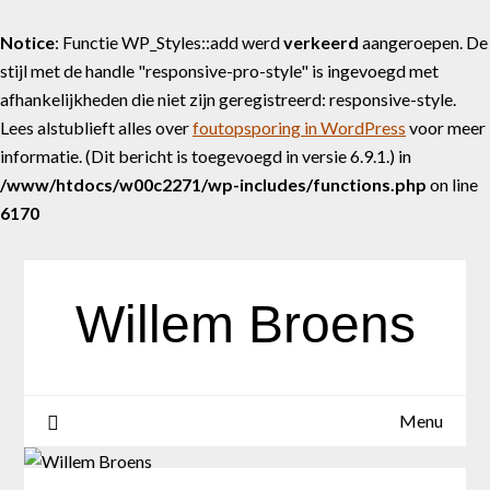
Notice
: Functie WP_Styles::add werd
verkeerd
aangeroepen. De
stijl met de handle "responsive-pro-style" is ingevoegd met
afhankelijkheden die niet zijn geregistreerd: responsive-style.
Lees alstublieft alles over
foutopsporing in WordPress
voor meer
informatie. (Dit bericht is toegevoegd in versie 6.9.1.) in
/www/htdocs/w00c2271/wp-includes/functions.php
on line
6170
Skip
to
content
Willem Broens
Menu