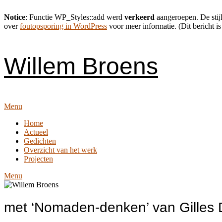
Notice
: Functie WP_Styles::add werd
verkeerd
aangeroepen. De stijl
over
foutopsporing in WordPress
voor meer informatie. (Dit bericht is
Skip
to
content
Willem Broens
Menu
Home
Actueel
Gedichten
Overzicht van het werk
Projecten
Menu
met ‘Nomaden-denken’ van Gilles 