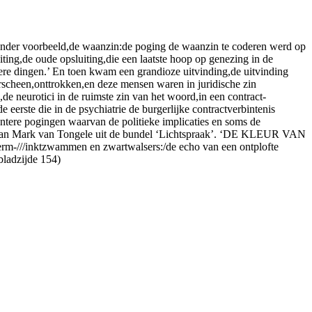
 ander voorbeeld,de waanzin:de poging de waanzin te coderen werd op
iting,de oude opsluiting,die een laatste hoop op genezing in de
re dingen.’ En toen kwam een grandioze uitvinding,de uitvinding
rscheen,onttrokken,en deze mensen waren in juridische zin
e neurotici in de ruimste zin van het woord,in een contract-
 eerste die in de psychiatrie de burgerlijke contractverbintenis
centere pogingen waarvan de politieke implicaties en soms de
cht van Mark van Tongele uit de bundel ‘Lichtspraak’. ‘DE KLEUR VAN
erm-///inktzwammen en zwartwalsers:/de echo van een ontplofte
bladzijde 154)