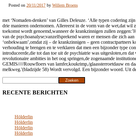
Posted on
20/11/2017
by
Willem Broens
met ‘Nomaden-denken’ van Gilles Deleuze. ‘Alle typen codering zijn
drie manieren ondernomen. Allereerst in de vorm van de wet,dat wil ze
toekomst wordt genoemd,wanneer de krankzinnigen zullen zeggen:’He
van de psychoanalyse;vanzelfsprekend waren er mensen die zich aan e
‘onbekwaam’,omdat zij – de krankzinnigen – geen contractpartners kon
verhouding te brengen en te verklaren dat men een bijzonder type contr
introduceerde,die tot dan toe uit de psychiatrie was uitgesloten,en d
revolutionaire ambities in het oog springen,de zogenaamde institut
GEMIS/////Rouwfloers van lamfer,koukrimp,/glaassterroetdauw en daa
melkweg.'(bladzijde 58) Wordt vervolgd. Een bijzonder woord. Uit d
Zoeken
Zoeken
RECENTE BERICHTEN
Hölderlin
Hölderlin
Hölderlin
Hölderlin