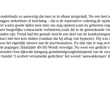
 onderhuids zo aanwezig dat men ze in elkaar terugvindt. Nu een heel
ggen ziekenhuis of inrichting – dat is de repressieve codering,de opslu
t waren goede tijden toen men ons nog opsloot,want nu gebeuren erge
en burgerlijke contractuele verbintenis,zoals die in de geneeskunde ve
den zijn. Freud had het geniale inzicht een deel van de krankzinnigen,d
act met hen kon sluiten (vandaar dat hij afzag van hypnose). Hij was de
at was het eigenlijk nieuwe aan de psychoanalyse. En dan zijn er nog re
ionele pogingen.'(bladzijde 49-50) Wordt vervolgd. Nu weer een gedi
ronder///een lijkwitte kimgang grondmistig/oogbolstuipend van de zw
e bundel ‘Lucebert verzamelde gedichten’ het woord ‘aanwakkeraars’.(