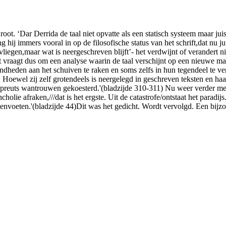
root. ‘Dar Derrida de taal niet opvatte als een statisch systeem maar jui
j immers vooral in op de filosofische status van het schrift,dat nu juist 
gen,maar wat is neergeschreven blijft’- het verdwijnt of verandert niet.
t vraagt dus om een analyse waarin de taal verschijnt op een nieuwe man
eden aan het schuiven te raken en soms zelfs in hun tegendeel te verke
oewel zij zelf grotendeels is neergelegd in geschreven teksten en haar 
gal preuts wantrouwen gekoesterd.'(bladzijde 310-311) Nu weer verde
cholie afraken,///dat is het ergste. Uit de catastrofe/ontstaat het para
usenvoeten.'(bladzijde 44)Dit was het gedicht. Wordt vervolgd. Een bij