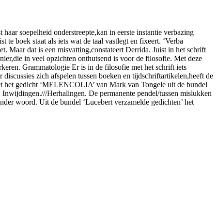
st haar soepelheid onderstreepte,kan in eerste instantie verbazing
te boek staat als iets wat de taal vastlegt en fixeert. ‘Verba
 Maar dat is een misvatting,constateert Derrida. Juist in het schrift
ier,die in veel opzichten onthutsend is voor de filosofie. Met deze
ren. Grammatologie Er is in de filosofie met het schrift iets
discussies zich afspelen tussen boeken en tijdschriftartikelen,heeft de
r met het gedicht ‘MELENCOLIA’ van Mark van Tongele uit de bundel
dijs. Inwijdingen.///Herhalingen. De permanente pendel/tussen mislukken
zonder woord. Uit de bundel ‘Lucebert verzamelde gedichten’ het