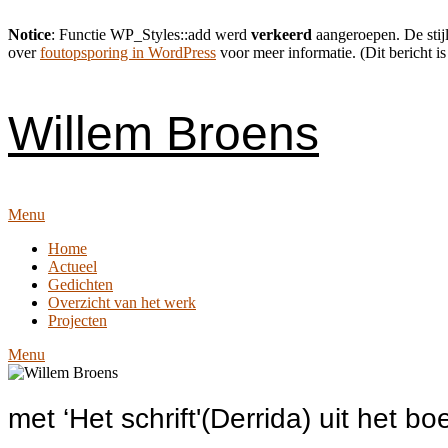
Notice
: Functie WP_Styles::add werd
verkeerd
aangeroepen. De stijl
over
foutopsporing in WordPress
voor meer informatie. (Dit bericht is
Skip
to
content
Willem Broens
Menu
Home
Actueel
Gedichten
Overzicht van het werk
Projecten
Menu
met ‘Het schrift'(Derrida) uit het b