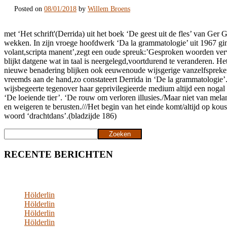
Posted on
08/01/2018
by
Willem Broens
met ‘Het schrift'(Derrida) uit het boek ‘De geest uit de fles’ van Ger G
wekken. In zijn vroege hoofdwerk ‘Da la grammatologie’ uit 1967 ging hi
volant,scripta manent’,zegt een oude spreuk:’Gesproken woorden vervlie
blijkt datgene wat in taal is neergelegd,voortdurend te veranderen. He
nieuwe benadering blijken ook eeuwenoude wijsgerige vanzelfsprekendh
vreemds aan de hand,zo constateert Derrida in ‘De la grammatologie’. H
wijsbegeerte tegenover haar geprivilegieerde medium altijd een no
‘De loeiende tier’. ‘De rouw om verloren illusies./Maar niet van melan
en weigeren te berusten.///Het begin van het einde komt/altijd op ko
woord ‘drachtdans’.(bladzijde 186)
Zoeken
Zoeken
RECENTE BERICHTEN
Hölderlin
Hölderlin
Hölderlin
Hölderlin