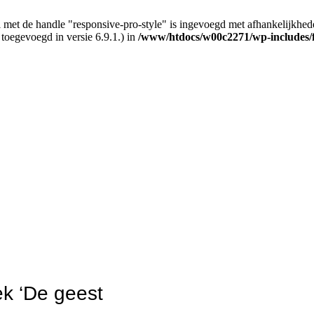
 met de handle "responsive-pro-style" is ingevoegd met afhankelijkheden d
 toegevoegd in versie 6.9.1.) in
/www/htdocs/w00c2271/wp-includes/
oek ‘De geest