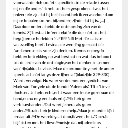
voorwaarde zich tot iets specifieks in de relatie tussen
mij en die ander. ‘Ik heb tot hem gesproken, d.w.z. het
universele zijn dat hij belichaamt,heb ik verwaarloosd,om
mij te bepalen tot het bijzondere zijnde dat hij is. […]
Daardoor onderscheidt de ontmoeting zich van de
kennis.’ Zij bestaat in ‘een relatie die dus niet tot het
begrijpen te herleiden is’. ERFENIS Met die laatste
vaststelling heeft Levinas de wending gemaakt die
fundamenteel is voor zijn denken. Kennis en begrip
hebben betrekking op wat bestaat en wat dus behoort
tot de orde van de ontologie,van het denken in termen
van ‘zijn’,aldus Levinas. Maar de ontmoeting met de ander
speelt zich niet langs deze lijnen af.'(bladzijde 329-330)
Wordt vervolgd. Nu weer verder met een gedicht van
Mark van Tongele uit de bundel ‘Ademruis’. Titel ‘Lieve
dochter’. ‘Je hebt echt,echt waar een leuke gozer/aan de
hand,en nu nog een huis erbij.///Ik heb geen
verbouwhanden./Dat weet je heus als geen
ander.///Straks heb je kinderen,help./Maar je moeder kijkt
ernaar uit.///De wereld gaat door,ik weet het./Doch.ik
blijf zitten met het lieve///meisje dat mij ademloos