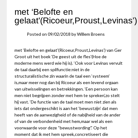
met ‘Belofte en
gelaat'(Ricoeur,Proust,Levinas’)
Posted on
09/02/2018
by
Willem Broens
met ‘Belofte en gelaat'(Ricoeur,Proust,Levinas’) van Ger
Groot uit het boek ‘De geest uit de fles'(Hoe de
moderne mens werd wie hij is). ‘Ook voor Levinas vervult
de taal daarbij een spilfunctie:niet in de
structuralistische zin waarin de taal een ‘systeem’
is,maar meer nog dan bij Ricoeur als een levend orgaan
van uitwisselingen en betrekkingen. ‘Een persoon kan
men niet begrijpen zonder met hem te spreken’,zo stelt
hij vast. ‘De functie van de taal moet men niet zien als
iets dat ondergeschikt is aan het ‘bewustzijn’ dat men
heeft van de aanwezigheid of de nabijheid van de ander
of van de verbondenheid met hem,maar wel als een
voorwaarde voor deze “bewustwording”.’ Op het
moment dat ik met hem spreek,concretiseert die