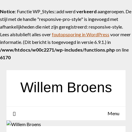
Notice
: Functie WP_Styles::add werd
verkeerd
aangeroepen. De
stijl met de handle "responsive-pro-style" is ingevoegd met
afhankelijkheden die niet zijn geregistreerd: responsive-style.
Lees alstublieft alles over
foutopsporing in WordPress
voor meer
informatie. (Dit bericht is toegevoegd in versie 6.9.1.) in
/www/htdocs/w00c2271/wp-includes/functions.php
on line
6170
Skip
to
content
Willem Broens
Menu