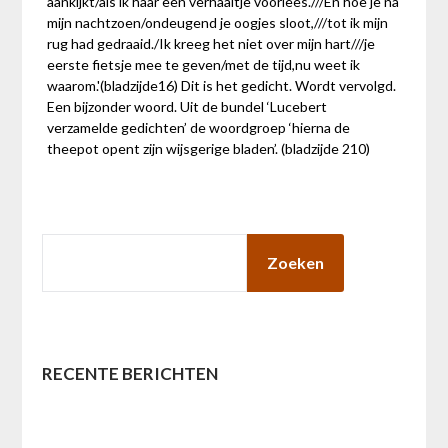
aankijkt/als ik haar een verhaaltje voorlees.///En hoe je na
mijn nachtzoen/ondeugend je oogjes sloot,///tot ik mijn
rug had gedraaid./Ik kreeg het niet over mijn hart///je
eerste fietsje mee te geven/met de tijd,nu weet ik
waarom.'(bladzijde16) Dit is het gedicht. Wordt vervolgd.
Een bijzonder woord. Uit de bundel ‘Lucebert
verzamelde gedichten’ de woordgroep ‘hierna de
theepot opent zijn wijsgerige bladen’. (bladzijde 210)
ZOEKEN
Zoeken
RECENTE BERICHTEN