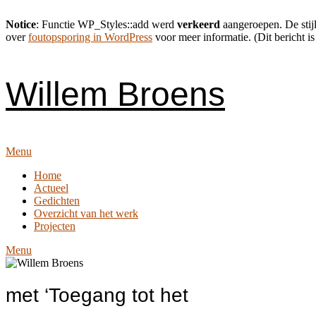
Notice
: Functie WP_Styles::add werd
verkeerd
aangeroepen. De stijl
over
foutopsporing in WordPress
voor meer informatie. (Dit bericht is
Skip
to
content
Willem Broens
Menu
Home
Actueel
Gedichten
Overzicht van het werk
Projecten
Menu
met ‘Toegang tot het