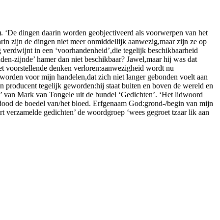
s). ‘De dingen daarin worden geobjectiveerd als voorwerpen van het
Daarin zijn de dingen niet meer onmiddellijk aanwezig,maar zijn ze op
 verdwijnt in een ‘voorhandenheid’,die tegelijk beschikbaarheid
den-zijnde’ hamer dan niet beschikbaar? Jawel,maar hij was dat
 het voorstellende denken verloren:aanwezigheid wordt nu
geworden voor mijn handelen,dat zich niet langer gebonden voelt aan
n producent tegelijk geworden:hij staat buiten en boven de wereld en
te’ van Mark van Tongele uit de bundel ‘Gedichten’. ‘Het lidwoord
de dood de boedel van/het bloed. Erfgenaam God:grond-/begin van mijn
bert verzamelde gedichten’ de woordgroep ‘wees gegroet tzaar lik aan