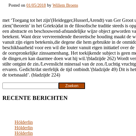
Posted on
01/05/2018
by
Willem Broens
met ‘Toegang tot het zijn'(Heidegger,Husserl,Arendt) van Ger Groot u
zien(’theorein’ in het Grieks)dat in de filosofische traditie steeds is
een abstracte en beschouwend-afstandelijke wijze object geworden van
betekent. Want deze vervreemdende theoretische houding maakt de wer
vanuit zijn eigen betekenis,die degene die hem gebruikte in de onmid
beschikbaarheid voor een wil die louter vanuit eigen initiatief over 
de oorspronkelijke zinssamenhang. Het toekijkende subject is geen me
de dingen,en kan daarmee doen wat hij wil.'(bladzijde 262) Wordt ver
stilte ontgint de zin./Levenslicht mineraal van de zon./Luchtig vruc
ervaren. Gedicht/dat sterfelijk de tijd ontbindt.'(bladzijde 49) Dit 
de toetsnaald’. (bladzijde 224)
Zoeken
Zoeken
RECENTE BERICHTEN
Hölderlin
Hölderlin
Hölderlin