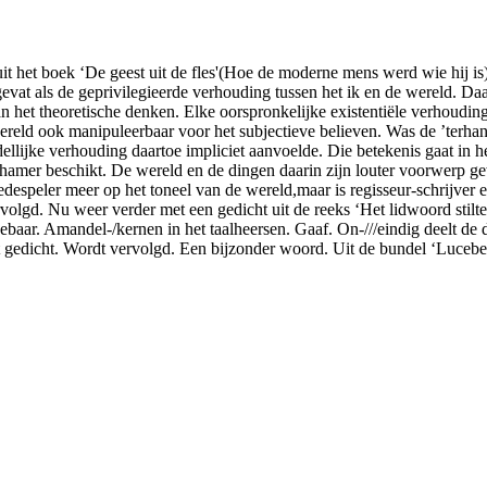
it het boek ‘De geest uit de fles'(Hoe de moderne mens werd wie hij i
 opgevat als de geprivilegieerde verhouding tussen het ik en de wereld. 
 het theoretische denken. Elke oorspronkelijke existentiële verhouding
eld ook manipuleerbaar voor het subjectieve believen. Was de ’terhan
dellijke verhouding daartoe impliciet aanvoelde. Die betekenis gaat in
de hamer beschikt. De wereld en de dingen daarin zijn louter voorwerp 
despeler meer op het toneel van de wereld,maar is regisseur-schrijver e
volgd. Nu weer verder met een gedicht uit de reeks ‘Het lidwoord stil
htgebaar. Amandel-/kernen in het taalheersen. Gaaf. On-///eindig deelt 
is het gedicht. Wordt vervolgd. Een bijzonder woord. Uit de bundel ‘Luce