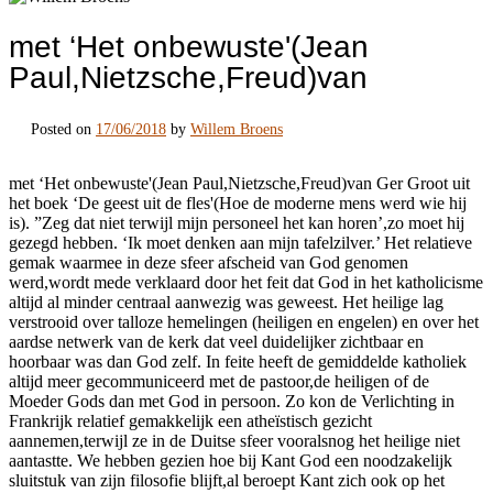
met ‘Het onbewuste'(Jean
Paul,Nietzsche,Freud)van
Posted on
17/06/2018
by
Willem Broens
met ‘Het onbewuste'(Jean Paul,Nietzsche,Freud)van Ger Groot uit
het boek ‘De geest uit de fles'(Hoe de moderne mens werd wie hij
is). ”Zeg dat niet terwijl mijn personeel het kan horen’,zo moet hij
gezegd hebben. ‘Ik moet denken aan mijn tafelzilver.’ Het relatieve
gemak waarmee in deze sfeer afscheid van God genomen
werd,wordt mede verklaard door het feit dat God in het katholicisme
altijd al minder centraal aanwezig was geweest. Het heilige lag
verstrooid over talloze hemelingen (heiligen en engelen) en over het
aardse netwerk van de kerk dat veel duidelijker zichtbaar en
hoorbaar was dan God zelf. In feite heeft de gemiddelde katholiek
altijd meer gecommuniceerd met de pastoor,de heiligen of de
Moeder Gods dan met God in persoon. Zo kon de Verlichting in
Frankrijk relatief gemakkelijk een atheïstisch gezicht
aannemen,terwijl ze in de Duitse sfeer vooralsnog het heilige niet
aantastte. We hebben gezien hoe bij Kant God een noodzakelijk
sluitstuk van zijn filosofie blijft,al beroept Kant zich ook op het