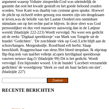
argument waarop Voltaire zinspeelde:God was uiteindelijk de
garantie dat ooit het kwade gestraft en het goede beloond zouden
worden. Voor Kant was daarbij van cynisme geen sprake. Hoewel
de plicht op zichzelf reden genoeg zou moeten zijn om deugdzaam
te leven,was de belofte van het Laatste Oordeel een onmisbare
stimulans om op het rechte pad te blijven. In deze sfeer was God
persoonlijker en dus veel massiever aanwezig dan in de Latijnse
wereld.'(bladzijde 222-223) Wordt vervolgd. Nu weer een gedicht
uit de reeks ‘Digitaal speeldoosje’ van Mark van Tongele uit de
bundel ‘Gedichten’. ‘De zon:blinde vlek op God./Licht blijft aan de
schors/hangen. Morgenkuifje. Rood/huid erft herfst. Slaap
been/kluift. Ruggenschaar van sleur./Het bloed stropdast. Ik stip/stap
flip-flop.trek van taal/het velletje af,open het/digitaal speeldoosje
van/een neiuwe dag.O.'(bladzijde 99) Dit is het gedicht. Wordt
vervolgd. Een bijzonder woord. Uit de bundel ‘Lucebert verzamelde
gedichten’ de woordgroep ‘bleek zo oud als haar lachen om niet’.
(bladzijde 227)
Zoeken
Zoeken
RECENTE BERICHTEN