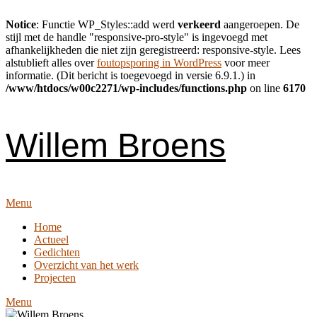
Notice
: Functie WP_Styles::add werd
verkeerd
aangeroepen. De
stijl met de handle "responsive-pro-style" is ingevoegd met
afhankelijkheden die niet zijn geregistreerd: responsive-style. Lees
alstublieft alles over
foutopsporing in WordPress
voor meer
informatie. (Dit bericht is toegevoegd in versie 6.9.1.) in
/www/htdocs/w00c2271/wp-includes/functions.php
on line
6170
Skip
to
content
Willem Broens
Menu
Home
Actueel
Gedichten
Overzicht van het werk
Projecten
Menu