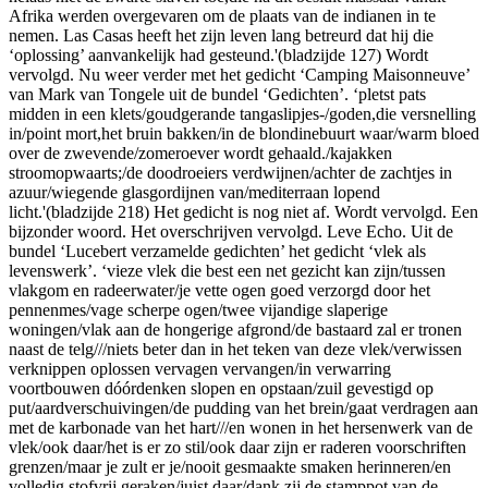
Afrika werden overgevaren om de plaats van de indianen in te
nemen. Las Casas heeft het zijn leven lang betreurd dat hij die
‘oplossing’ aanvankelijk had gesteund.'(bladzijde 127) Wordt
vervolgd. Nu weer verder met het gedicht ‘Camping Maisonneuve’
van Mark van Tongele uit de bundel ‘Gedichten’. ‘pletst pats
midden in een klets/goudgerande tangaslipjes-/goden,die versnelling
in/point mort,het bruin bakken/in de blondinebuurt waar/warm bloed
over de zwevende/zomeroever wordt gehaald./kajakken
stroomopwaarts;/de doodroeiers verdwijnen/achter de zachtjes in
azuur/wiegende glasgordijnen van/mediterraan lopend
licht.'(bladzijde 218) Het gedicht is nog niet af. Wordt vervolgd. Een
bijzonder woord. Het overschrijven vervolgd. Leve Echo. Uit de
bundel ‘Lucebert verzamelde gedichten’ het gedicht ‘vlek als
levenswerk’. ‘vieze vlek die best een net gezicht kan zijn/tussen
vlakgom en radeerwater/je vette ogen goed verzorgd door het
pennenmes/vage scherpe ogen/twee vijandige slaperige
woningen/vlak aan de hongerige afgrond/de bastaard zal er tronen
naast de telg///niets beter dan in het teken van deze vlek/verwissen
verknippen oplossen vervagen vervangen/in verwarring
voortbouwen dóórdenken slopen en opstaan/zuil gevestigd op
put/aardverschuivingen/de pudding van het brein/gaat verdragen aan
met de karbonade van het hart///en wonen in het hersenwerk van de
vlek/ook daar/het is er zo stil/ook daar zijn er raderen voorschriften
grenzen/maar je zult er je/nooit gesmaakte smaken herinneren/en
volledig stofvrij geraken/juist daar/dank zij de stamppot van de