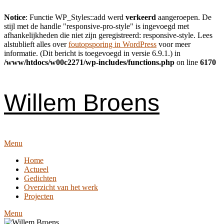
Notice
: Functie WP_Styles::add werd
verkeerd
aangeroepen. De
stijl met de handle "responsive-pro-style" is ingevoegd met
afhankelijkheden die niet zijn geregistreerd: responsive-style. Lees
alstublieft alles over
foutopsporing in WordPress
voor meer
informatie. (Dit bericht is toegevoegd in versie 6.9.1.) in
/www/htdocs/w00c2271/wp-includes/functions.php
on line
6170
Skip
to
content
Willem Broens
Menu
Home
Actueel
Gedichten
Overzicht van het werk
Projecten
Menu