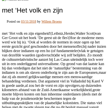
met ‘Het volk en zijn
Posted on
03/11/2018
by
Willem Broens
met ‘Het volk en zijn eigenheid'(Leibniz,Herder,Walter Scott)van
Ger Groot uit het boek ‘De geest uit de fles'(Hoe de moderne mens
werd wie hij is). ‘Ook al worden de normen in onze ogen op het
eerste gezicht grof geschonden door het mensenoffer,bij nader inzien
blijken deze indianen op een ho (of fundamenteler)vlak te getuigen
van dezelfde waarden (godsvrucht)die wij zelf belijden. Zo mondt
de cultuurrelativistische aanzet bij Las Casas uiteindelijk toch weer
uit in een onderliggend universalisme. Op grond van dat laatste kan
hij dan verdedigen dat het niet de ‘natuurlijke’ bestemming van de
indianen is om als slaven onderhorig te zijn aan de Europeanen,maar
dat zij als moreel gelijkwaardige mensen een menswaardige
behandeling verdienen. Dat argument viel in Valladolid bij Karel V
in goede aarde,al zou het de vorst en zijn opvolgers,op duizenden
kilometers afstand van de Zuid-Amerikaanse werkelijkheid,grote
moeite blijven kosten om hun inheemse onderdanen (deels met de
hulp van de jezuïtenorde)te beschermen tegen de
uitbuitingspraktijken van de plaatselijke kolonisten. Die status viel
helaas niet de zwarte slaven toe,die na dit besluit massaal vanuit