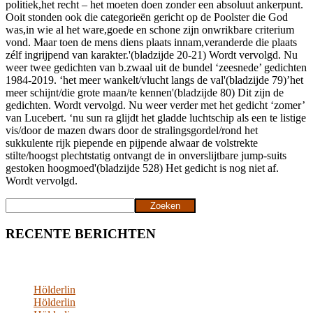
politiek,het recht – het moeten doen zonder een absoluut ankerpunt.
Ooit stonden ook die categorieën gericht op de Poolster die God
was,in wie al het ware,goede en schone zijn onwrikbare criterium
vond. Maar toen de mens diens plaats innam,veranderde die plaats
zélf ingrijpend van karakter.'(bladzijde 20-21) Wordt vervolgd. Nu
weer twee gedichten van b.zwaal uit de bundel ‘zeesnede’ gedichten
1984-2019. ‘het meer wankelt/vlucht langs de val'(bladzijde 79)’het
meer schijnt/die grote maan/te kennen'(bladzijde 80) Dit zijn de
gedichten. Wordt vervolgd. Nu weer verder met het gedicht ‘zomer’
van Lucebert. ‘nu sun ra glijdt het gladde luchtschip als een te listige
vis/door de mazen dwars door de stralingsgordel/rond het
sukkulente rijk piepende en pijpende alwaar de volstrekte
stilte/hoogst plechtstatig ontvangt de in onverslijtbare jump-suits
gestoken hoogmoed'(bladzijde 528) Het gedicht is nog niet af.
Wordt vervolgd.
Zoeken
Zoeken
RECENTE BERICHTEN
Hölderlin
Hölderlin