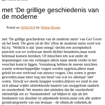
met ‘De grillige geschiedenis van
de moderne
Posted on
18/04/2019
by
Willem Broens
met ‘De grillige geschiedenis van de moderne mens’ van Ger Groot
uit het boek ‘De geest uit de fles’ (Hoe de moderne mens werd wie
hij is). ‘Wellicht is dat ‘punt omega’ slechts een asymptotisch
punt:iets wat we weliswaar steeds dichter benaderen,maar nooit
helemaal kunnen bereiken. Of misschien iets wat onder de
inspanningen van ons verlangen alleen maar steeds verder in het
verschiet komt te liggen. Vooralsnog hebben de meeste inzichten
waarin wetenschappelijke vragen werden opgelost,alleen maar
geleid tot een veelvoud van nieuwe vragen. Ons weten is groter
geworden,maar meer nog ons besef van wat we allemaal ‘niet’
weten. Terwijl we steeds knapper worden,drijven we rond in een
zich almaar wijder uitstrekkende baaierd van onopgeloste raadsels
en onzekerheid. We moeten niet uitsluiten dat die onzekerheid
uiteindelijk net zo ‘fundamenteel’ zal blijken te zijn als het
fundament van absolute en uitputtende kennis,maar ook alle andere
grondcategorieën van ons bestaan – de ethiek,de esthetiek,de