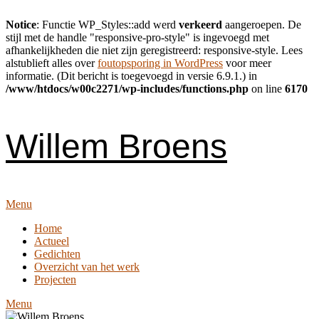
Notice
: Functie WP_Styles::add werd
verkeerd
aangeroepen. De
stijl met de handle "responsive-pro-style" is ingevoegd met
afhankelijkheden die niet zijn geregistreerd: responsive-style. Lees
alstublieft alles over
foutopsporing in WordPress
voor meer
informatie. (Dit bericht is toegevoegd in versie 6.9.1.) in
/www/htdocs/w00c2271/wp-includes/functions.php
on line
6170
Skip
to
content
Willem Broens
Menu
Home
Actueel
Gedichten
Overzicht van het werk
Projecten
Menu