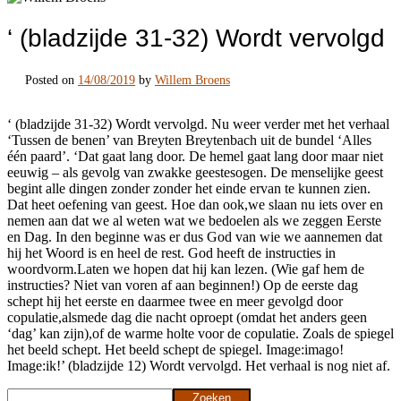
‘ (bladzijde 31-32) Wordt vervolgd
Posted on
14/08/2019
by
Willem Broens
‘ (bladzijde 31-32) Wordt vervolgd. Nu weer verder met het verhaal
‘Tussen de benen’ van Breyten Breytenbach uit de bundel ‘Alles
één paard’. ‘Dat gaat lang door. De hemel gaat lang door maar niet
eeuwig – als gevolg van zwakke geestesogen. De menselijke geest
begint alle dingen zonder zonder het einde ervan te kunnen zien.
Dat heet oefening van geest. Hoe dan ook,we slaan nu iets over en
nemen aan dat we al weten wat we bedoelen als we zeggen Eerste
en Dag. In den beginne was er dus God van wie we aannemen dat
hij het Woord is en heel de rest. God heeft de instructies in
woordvorm.Laten we hopen dat hij kan lezen. (Wie gaf hem de
instructies? Niet van voren af aan beginnen!) Op de eerste dag
schept hij het eerste en daarmee twee en meer gevolgd door
copulatie,alsmede dag die nacht oproept (omdat het anders geen
‘dag’ kan zijn),of de warme holte voor de copulatie. Zoals de spiegel
het beeld schept. Het beeld schept de spiegel. Image:imago!
Image:ik!’ (bladzijde 12) Wordt vervolgd. Het verhaal is nog niet af.
Zoeken
Zoeken