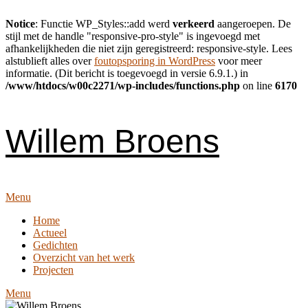
Notice
: Functie WP_Styles::add werd
verkeerd
aangeroepen. De
stijl met de handle "responsive-pro-style" is ingevoegd met
afhankelijkheden die niet zijn geregistreerd: responsive-style. Lees
alstublieft alles over
foutopsporing in WordPress
voor meer
informatie. (Dit bericht is toegevoegd in versie 6.9.1.) in
/www/htdocs/w00c2271/wp-includes/functions.php
on line
6170
Skip
to
content
Willem Broens
Menu
Home
Actueel
Gedichten
Overzicht van het werk
Projecten
Menu