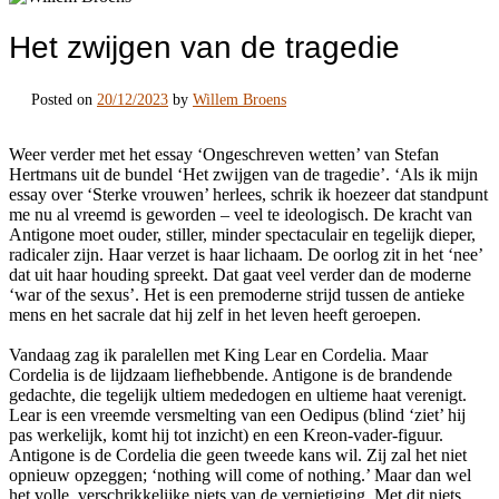
Het zwijgen van de tragedie
Posted on
20/12/2023
by
Willem Broens
Weer verder met het essay ‘Ongeschreven wetten’ van Stefan
Hertmans uit de bundel ‘Het zwijgen van de tragedie’. ‘Als ik mijn
essay over ‘Sterke vrouwen’ herlees, schrik ik hoezeer dat standpunt
me nu al vreemd is geworden – veel te ideologisch. De kracht van
Antigone moet ouder, stiller, minder spectaculair en tegelijk dieper,
radicaler zijn. Haar verzet is haar lichaam. De oorlog zit in het ‘nee’
dat uit haar houding spreekt. Dat gaat veel verder dan de moderne
‘war of the sexus’. Het is een premoderne strijd tussen de antieke
mens en het sacrale dat hij zelf in het leven heeft geroepen.
Vandaag zag ik paralellen met King Lear en Cordelia. Maar
Cordelia is de lijdzaam liefhebbende. Antigone is de brandende
gedachte, die tegelijk ultiem mededogen en ultieme haat verenigt.
Lear is een vreemde versmelting van een Oedipus (blind ‘ziet’ hij
pas werkelijk, komt hij tot inzicht) en een Kreon-vader-figuur.
Antigone is de Cordelia die geen tweede kans wil. Zij zal het niet
opnieuw opzeggen; ‘nothing will come of nothing.’ Maar dan wel
het volle, verschrikkelijke niets van de vernietiging. Met dit niets