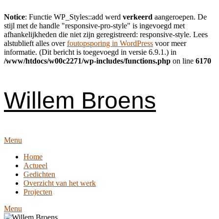
Notice
: Functie WP_Styles::add werd
verkeerd
aangeroepen. De
stijl met de handle "responsive-pro-style" is ingevoegd met
afhankelijkheden die niet zijn geregistreerd: responsive-style. Lees
alstublieft alles over
foutopsporing in WordPress
voor meer
informatie. (Dit bericht is toegevoegd in versie 6.9.1.) in
/www/htdocs/w00c2271/wp-includes/functions.php
on line
6170
Skip
to
content
Willem Broens
Menu
Home
Actueel
Gedichten
Overzicht van het werk
Projecten
Menu