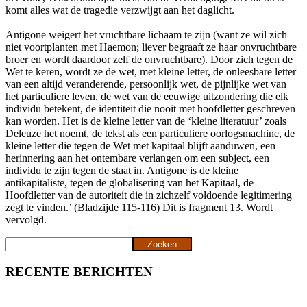
komt alles wat de tragedie verzwijgt aan het daglicht.
Antigone weigert het vruchtbare lichaam te zijn (want ze wil zich
niet voortplanten met Haemon; liever begraaft ze haar onvruchtbare
broer en wordt daardoor zelf de onvruchtbare). Door zich tegen de
Wet te keren, wordt ze de wet, met kleine letter, de onleesbare letter
van een altijd veranderende, persoonlijk wet, de pijnlijke wet van
het particuliere leven, de wet van de eeuwige uitzondering die elk
individu betekent, de identiteit die nooit met hoofdletter geschreven
kan worden. Het is de kleine letter van de ‘kleine literatuur’ zoals
Deleuze het noemt, de tekst als een particuliere oorlogsmachine, de
kleine letter die tegen de Wet met kapitaal blijft aanduwen, een
herinnering aan het ontembare verlangen om een subject, een
individu te zijn tegen de staat in. Antigone is de kleine
antikapitaliste, tegen de globalisering van het Kapitaal, de
Hoofdletter van de autoriteit die in zichzelf voldoende legitimering
zegt te vinden.’ (Bladzijde 115-116) Dit is fragment 13. Wordt
vervolgd.
Zoeken
Zoeken
RECENTE BERICHTEN