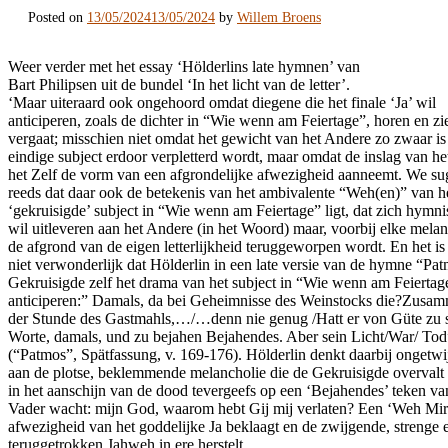
Posted on
13/05/2024
13/05/2024
by
Willem Broens
Weer verder met het essay ‘Hölderlins late hymnen’ van
Bart Philipsen uit de bundel ‘In het licht van de letter’.
‘Maar uiteraard ook ongehoord omdat diegene die het finale ‘Ja’ wil
anticiperen, zoals de dichter in “Wie wenn am Feiertage”, horen en zi
vergaat; misschien niet omdat het gewicht van het Andere zo zwaar is 
eindige subject erdoor verpletterd wordt, maar omdat de inslag van he
het Zelf de vorm van een afgrondelijke afwezigheid aanneemt. We s
reeds dat daar ook de betekenis van het ambivalente “Weh(en)” van h
‘gekruisigde’ subject in “Wie wenn am Feiertage” ligt, dat zich hymni
wil uitleveren aan het Andere (in het Woord) maar, voorbij elke melan
de afgrond van de eigen letterlijkheid teruggeworpen wordt. En het i
niet verwonderlijk dat Hölderlin in een late versie van de hymne “Pa
Gekruisigde zelf het drama van het subject in “Wie wenn am Feiertage
anticiperen:” Damals, da bei Geheimnisse des Weinstocks die?Zusam
der Stunde des Gastmahls,…/…denn nie genug /Hatt er von Güte zu 
Worte, damals, und zu bejahen Bejahendes. Aber sein Licht/War/ Tod
(“Patmos”, Spätfassung, v. 169-176). Hölderlin denkt daarbij ongetwi
aan de plotse, beklemmende melancholie die de Gekruisigde overval
in het aanschijn van de dood tevergeefs op een ‘Bejahendes’ teken va
Vader wacht: mijn God, waarom hebt Gij mij verlaten? Een ‘Weh Mir
afwezigheid van het goddelijke Ja beklaagt en de zwijgende, strenge 
teruggetrokken Jahweh in ere herstelt.