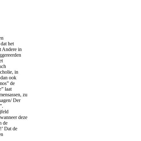
en
dat het
t Andere in
uggereerden
et
sch
cholie, in
s dan ook
tmos” de
” laat
mensassen, zu
sagen/ Der
”.
jfeld
t wanneer deze
n de
!’ Dat de
en