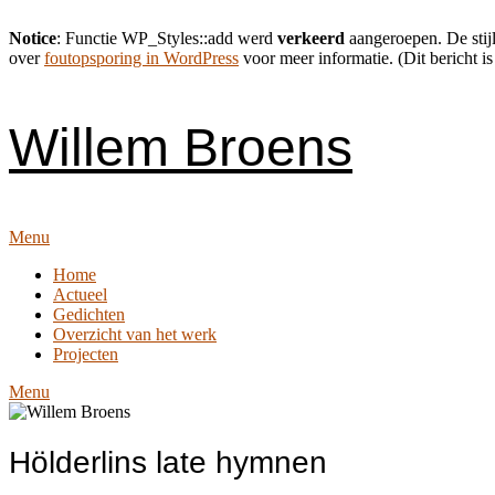
Notice
: Functie WP_Styles::add werd
verkeerd
aangeroepen. De stijl
over
foutopsporing in WordPress
voor meer informatie. (Dit bericht is
Skip
to
content
Willem Broens
Menu
Home
Actueel
Gedichten
Overzicht van het werk
Projecten
Menu
Hölderlins late hymnen