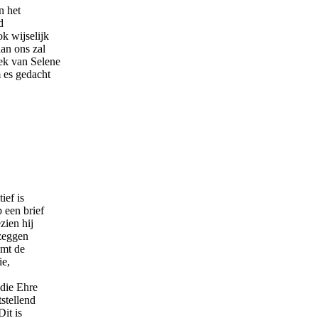
n het
d
k wijselijk
an ons zal
ek van Selene
 es gedacht
ief is
 een brief
zien hij
 zeggen
emt de
ie,
die Ehre
stellend
Dit is