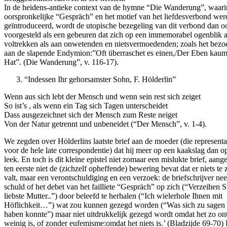
In de heidens-antieke context van de hymne “Die Wanderung”, waari
oorspronkelijke “Gespräch” en het motief van het liefdesverbond wer
geïntroduceerd, wordt de utopische bezegeling van dit verbond dan oo
voorgesteld als een gebeuren dat zich op een immemorabel ogenblik a
voltrekken als aan onwetenden en nietsvermoedenden; zoals het bezo
aan de slapende Endymion:”Oft überraschet es einen,/Der Eben kaum
Hat”. (Die Wanderung”, v. 116-17).
“Indessen Ihr gehorsamster Sohn, F. Hölderlin”
Wenn aus sich lebt der Mensch und wenn sein rest sich zeiget
So ist’s , als wenn ein Tag sich Tagen unterscheidet
Dass ausgezeichnet sich der Mensch zum Reste neiget
Von der Natur getrennt und unbeneidet (“Der Mensch”, v. 1-4).
We zegden over Hölderlins laatste brief aan de moeder (die representat
voor de hele late correspondentie) dat hij meer op een kaakslag dan op
leek. En toch is dit kleine epistel niet zomaar een mislukte brief, aange
ten eerste niet de (zichzelf opheffende) bewering bevat dat er niets te
valt, maar een verontschuldiging en een verzoek: de briefschrijver ne
schuld of het debet van het failliete “Gespräch” op zich (“Verzeihen S
liebste Mutter..”) door beleefd te herhalen (“Ich wielerhole Ihnen mit
Höflichkeit…”) wat zou kunnen gezegd worden (“Was sich zu sagen 
haben konnte”) maar niet uitdrukkelijk gezegd wordt omdat het zo ont
weinig is, of zonder eufemisme:omdat het niets is.’ (Bladzijde 69-70) 