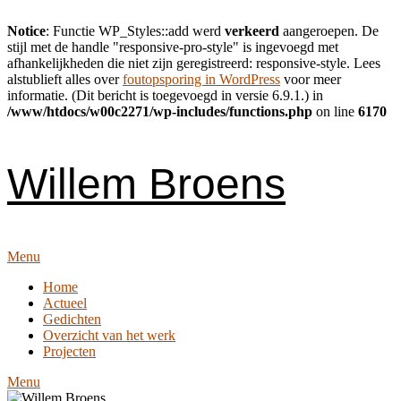
Notice
: Functie WP_Styles::add werd
verkeerd
aangeroepen. De
stijl met de handle "responsive-pro-style" is ingevoegd met
afhankelijkheden die niet zijn geregistreerd: responsive-style. Lees
alstublieft alles over
foutopsporing in WordPress
voor meer
informatie. (Dit bericht is toegevoegd in versie 6.9.1.) in
/www/htdocs/w00c2271/wp-includes/functions.php
on line
6170
Skip
to
content
Willem Broens
Menu
Home
Actueel
Gedichten
Overzicht van het werk
Projecten
Menu