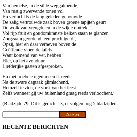
Van hemelse, in de stille weggalmende,
Van rustig zwervende tonen vol
En verlucht is de lang geleden gebouwde
De zalig vertrouwde zaal; boven groene tapijten geurt
De wolk van vreugde en in de wijde omtrek,
Vol rijp fruit en goudomkranste kelken staan te glanzen
Zorgzaam geordend, een prachtige rij,
Opzij, hier en daar verheven boven de
Geëffende vloer, de tafels.
Want komend van ver, hebben
Hier, op het avonduur,
Liefderijke gasten afgesproken.
En met troebele ogen meen ik reeds
Na de zware dagtaak glimlachend,
Hemzelf te zien, de vorst van het feest.
Zelfs wanneer gij uw buitenland graag reeds verloochent,’
(Bladzijde 79. Dit is gedicht 13, er volgen nog 5 bladzijden.
Zoeken
Zoeken
RECENTE BERICHTEN