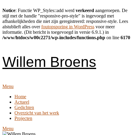
Notice
: Functie WP_Styles::add werd
verkeerd
aangeroepen. De
stijl met de handle "responsive-pro-style" is ingevoegd met
afhankelijkheden die niet zijn geregistreerd: responsive-style. Lees
alstublieft alles over
foutopsporing in WordPress
voor meer
informatie. (Dit bericht is toegevoegd in versie 6.9.1.) in
/www/htdocs/w00c2271/wp-includes/functions.php
on line
6170
Skip
to
content
Willem Broens
Menu
Home
Actueel
Gedichten
Overzicht van het werk
Projecten
Menu