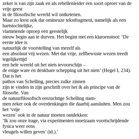
zeker is van zijn zaak en als rebellenleider een soort oproer van de
vrije geest
in de filosofische wereld wil ontketenen.
Maar zo leest ook dat omineuze tekstfragment, namelijk als een
hartstochtelijke,
vlammende oproep een geestelijk
nieuw begin aan te durven. Het begint met een klaroenstoot: ‘De
eerste idee is
natuurlijk de voorstelling van mezelf als
een absoluut vrij wezen. Met dat vrije, zelfbewuste wezen treedt
tegelijkertijd
een hele wereld uit het niets tevoorschijn –
de enige ware en denkbare schepping uit het niets’ (Hegel I, 234).
Dat is het
pathos van Schelling, precies zulke zinnen
zijn te vinden in zijn geschrift over het ik als principe van de
filosofie. Van
de natuurfilosofisch eerzuchtige Schelling stam-
men zeker ook de overdenkingen die daarbij aansluiten. Men zou
het ‘vrije
wezen’ ook in de natuur moeten ontdekken:
‘Ik zou onze trage, via experimenten moeizaam voortschrijdende
fysica weer eens
vleugels willen geven’ (id.).’