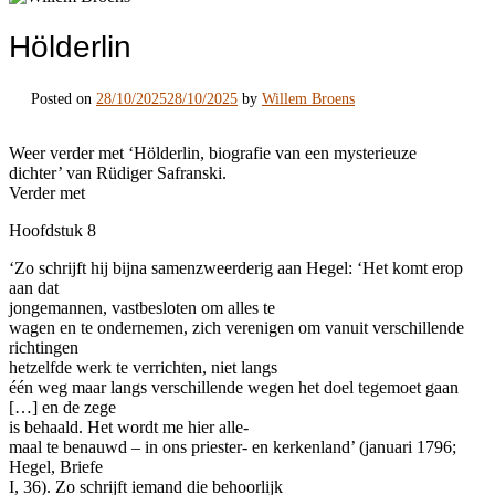
Hölderlin
Posted on
28/10/2025
28/10/2025
by
Willem Broens
Weer verder met ‘Hölderlin, biografie van een mysterieuze
dichter’ van Rüdiger Safranski.
Verder met
Hoofdstuk 8
‘Zo schrijft hij bijna samenzweerderig aan Hegel: ‘Het komt erop
aan dat
jongemannen, vastbesloten om alles te
wagen en te ondernemen, zich verenigen om vanuit verschillende
richtingen
hetzelfde werk te verrichten, niet langs
één weg maar langs verschillende wegen het doel tegemoet gaan
[…] en de zege
is behaald. Het wordt me hier alle-
maal te benauwd – in ons priester- en kerkenland’ (januari 1796;
Hegel, Briefe
I, 36). Zo schrijft iemand die behoorlijk