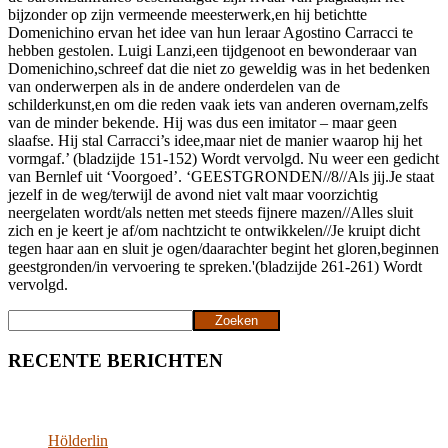
bijzonder op zijn vermeende meesterwerk,en hij betichtte
Domenichino ervan het idee van hun leraar Agostino Carracci te
hebben gestolen. Luigi Lanzi,een tijdgenoot en bewonderaar van
Domenichino,schreef dat die niet zo geweldig was in het bedenken
van onderwerpen als in de andere onderdelen van de
schilderkunst,en om die reden vaak iets van anderen overnam,zelfs
van de minder bekende. Hij was dus een imitator – maar geen
slaafse. Hij stal Carracci’s idee,maar niet de manier waarop hij het
vormgaf.’ (bladzijde 151-152) Wordt vervolgd. Nu weer een gedicht
van Bernlef uit ‘Voorgoed’. ‘GEESTGRONDEN//8//Als jij.Je staat
jezelf in de weg/terwijl de avond niet valt maar voorzichtig
neergelaten wordt/als netten met steeds fijnere mazen//Alles sluit
zich en je keert je af/om nachtzicht te ontwikkelen//Je kruipt dicht
tegen haar aan en sluit je ogen/daarachter begint het gloren,beginnen
geestgronden/in vervoering te spreken.'(bladzijde 261-261) Wordt
vervolgd.
Zoeken
Zoeken
RECENTE BERICHTEN
Hölderlin