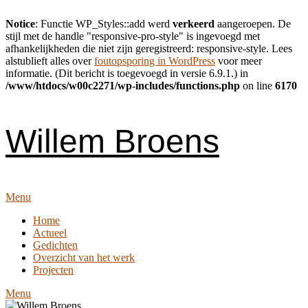
Notice
: Functie WP_Styles::add werd
verkeerd
aangeroepen. De
stijl met de handle "responsive-pro-style" is ingevoegd met
afhankelijkheden die niet zijn geregistreerd: responsive-style. Lees
alstublieft alles over
foutopsporing in WordPress
voor meer
informatie. (Dit bericht is toegevoegd in versie 6.9.1.) in
/www/htdocs/w00c2271/wp-includes/functions.php
on line
6170
Skip
to
content
Willem Broens
Menu
Home
Actueel
Gedichten
Overzicht van het werk
Projecten
Menu