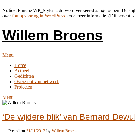
Notice
: Functie WP_Styles::add werd
verkeerd
aangeroepen. De stijl
over
foutopsporing in WordPress
voor meer informatie. (Dit bericht is
Skip
to
Willem Broens
content
Menu
Home
Actueel
Gedichten
Overzicht van het werk
Projecten
Menu
‘De wijdere blik’ van Bernard Dewulf
Posted on
21/11/2012
by
Willem Broens