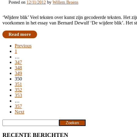
Posted on
12/11/2012
by
Willem Broens
‘Wijdere blik’ Veel teksten over kunst zijn gecodeerde teksten. Het zijn
voorkomen in het essay van Bernard Dewulf ‘De wijdere blik’. Het sta
Read more
Berichten
Previous
1
paginering
…
347
348
349
350
351
352
353
…
357
Next
Zoeken
Zoeken
RECENTE BERICHTEN