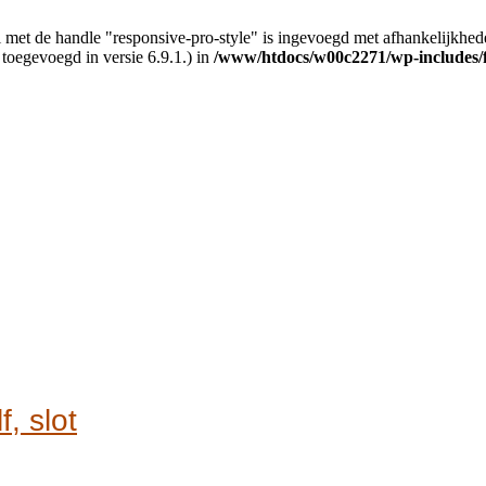
 met de handle "responsive-pro-style" is ingevoegd met afhankelijkheden d
 toegevoegd in versie 6.9.1.) in
/www/htdocs/w00c2271/wp-includes/
, slot